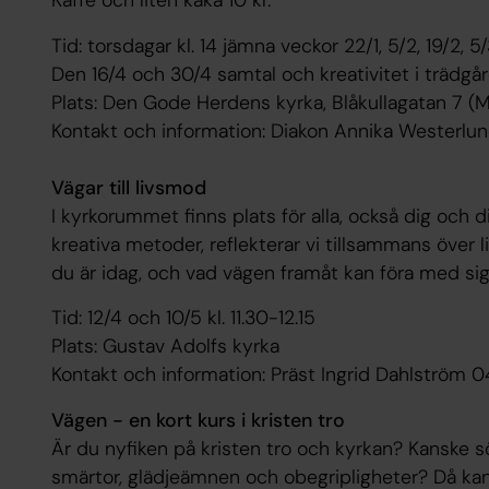
Kaffe och liten kaka 10 kr.
Tid: torsdagar kl. 14 jämna veckor 22/1, 5/2, 19/2, 5/
Den 16/4 och 30/4 samtal och kreativitet i trädgå
Plats: Den Gode Herdens kyrka, Blåkullagatan 7 (M
Kontakt och information: Diakon Annika Westerlu
Vägar till livsmod
I kyrkorummet finns plats för alla, också dig och d
kreativa metoder, reflekterar vi tillsammans över l
du är idag, och vad vägen framåt kan föra med sig
Tid: 12/4 och 10/5 kl. 11.30-12.15
Plats: Gustav Adolfs kyrka
Kontakt och information: Präst Ingrid Dahlström 
Vägen - en kort kurs i kristen tro
Är du nyfiken på kristen tro och kyrkan? Kanske sö
smärtor, glädjeämnen och obegripligheter? Då kan 