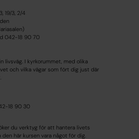
3, 19/3, 2/4
rden
ariasalen)
nd 042-18 90 70
in livsväg. I kyrkorummet, med olika
ivet och vilka vägar som fört dig just där
.
042-18 90 30
ker du verktyg för att hantera livets
den här kursen vara något för dig.