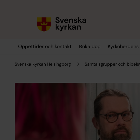
Till innehållet
Till undermeny
Öppettider och kontakt
Boka dop
Kyrkoherdens
Svenska kyrkan Helsingborg
Samtalsgrupper och bibels