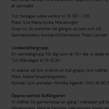
är samtalet.
Tid: tisdagar udda veckor kl. 19 13/1 - 2/6
Plats: S:ta Maria kyrka, Mariatorget
Drop-in, du kommer de gånger du kan och vill.
Samtalsledare, kontakt/information: Präst Lennar
Livsberättargrupp
En samtalsgrupp för dig som är 75+ där vi delar min
Tid: Måndagar kl 13-15.30.
Vi startar så fort vi blivit en full grupp, och träffas 
Plats: Maria församlingshem
Kontakt och anmälan: Pernilla Agardh, 042-18 90 
Öppna samtal Solfångaren
Vi träffas för gemenskap en gång i månaden på So
tillsammans. Hela är familjen välkommen. Ingen a