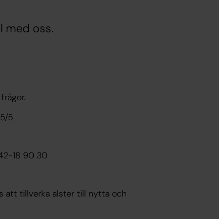
al med oss.
frågor.
15/5
042-18 90 30
tt tillverka alster till nytta och