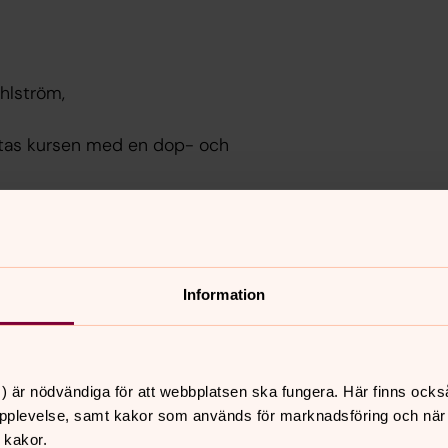
ahlström,
utas kursen med en dop- och
arje år erbjuds i Gustav Adolfs kyrka ett
trycksmedel just får reflektera och
apande workshops:
Information
) är nödvändiga för att webbplatsen ska fungera. Här finns ocks
pplevelse, samt kakor som används för marknadsföring och när vi
 kakor.