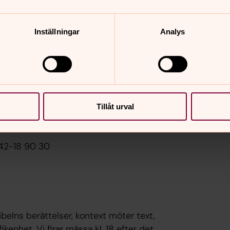
fram.
Inställningar
Analys
042-18 90 30
exter och vad de kan säga oss i våra
 vill.
Tillåt urval
 gången 9/6
042-18 90 30
ibelns berättelser, kontext möter text,
enhet. Vi firar mässa kl. 18 efter det