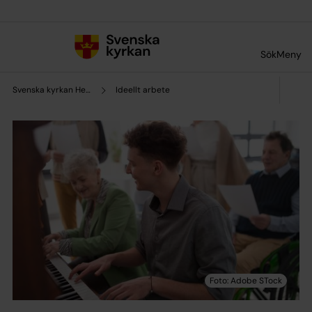
Till innehållet
Till undermeny
Sök
Meny
Svenska kyrkan Helsingborg
Ideellt arbete