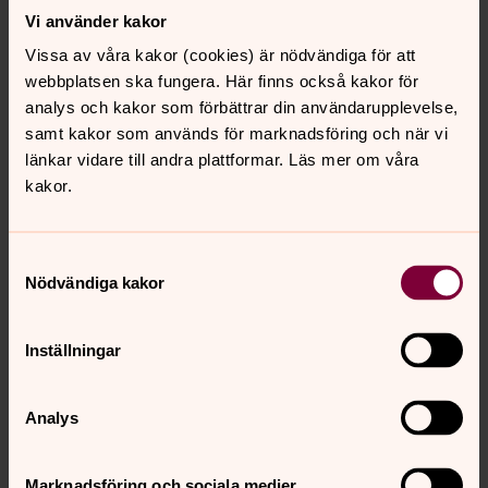
Vi använder kakor
Vissa av våra kakor (cookies) är nödvändiga för att
webbplatsen ska fungera. Här finns också kakor för
analys och kakor som förbättrar din användarupplevelse,
samt kakor som används för marknadsföring och när vi
länkar vidare till andra plattformar. Läs mer om våra
kakor.
Samtyckesval
Nödvändiga kakor
Inställningar
Kristian Lillö
Analys
Kyrkokansliet, Kyrkoherde, Svenska kyrkan
Helsingborg
Marknadsföring och sociala medier