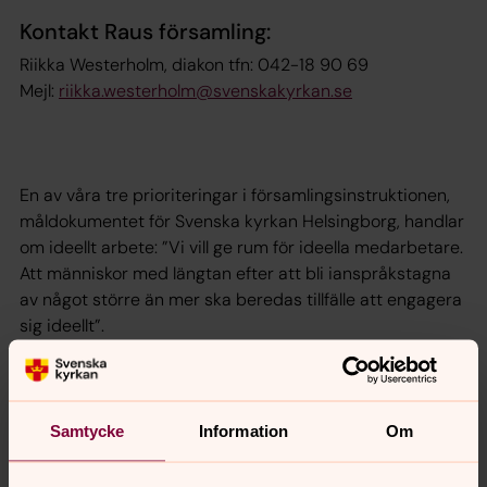
Kontakt Raus församling:
Riikka Westerholm, diakon tfn: 042-18 90 69
Mejl:
riikka.westerholm@svenskakyrkan.se
En av våra tre prioriteringar i församlingsinstruktionen,
måldokumentet för Svenska kyrkan Helsingborg, handlar
om ideellt arbete: ”Vi vill ge rum för ideella medarbetare.
Att människor med längtan efter att bli ianspråkstagna
av något större än mer ska beredas tillfälle att engagera
sig ideellt”.
Har du tankar och idéer om, eller en längtan till, ideellt
engagemang, välkommen att kontakta mig.
/Kyrkoherde Kristian Lillö
Samtycke
Information
Om