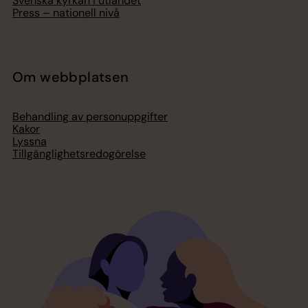
Svenska kyrkan i utlandet
Press – nationell nivå
Om webbplatsen
Behandling av personuppgifter
Kakor
Lyssna
Tillgänglighetsredogörelse