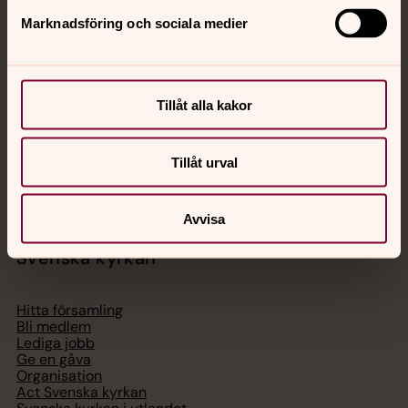
Jourhavande präst
Marknadsföring och sociala medier
Akut samtals- och krisstöd. Prata eller chatta anonymt
med en präst på kvällar och nätter.
Tillåt alla kakor
Chatt
Digitalt brev
Tillåt urval
Telefon 112
Avvisa
Svenska kyrkan
Hitta församling
Bli medlem
Lediga jobb
Ge en gåva
Organisation
Act Svenska kyrkan