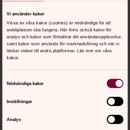
Vi använder kakor
Kontakt
Vissa av våra kakor (cookies) är nödvändiga för att
webbplatsen ska fungera. Här finns också kakor för
analys och kakor som förbättrar din användarupplevelse,
Kalender
samt kakor som används för marknadsföring och när vi
länkar vidare till andra plattformar. Läs mer om våra
kakor.
Hitta snabbt
Samtyckesval
Nödvändiga kakor
Sociala kanaler
Inställningar
Analys