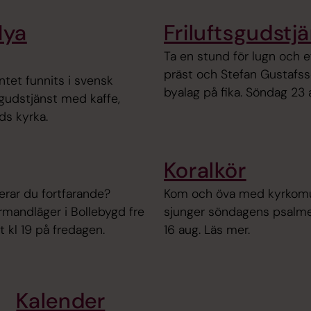
Nya
Friluftsgudstjä
Ta en stund för lugn och e
präst och Stefan Gustafsso
ntet funnits i svensk
byalag på fika. Söndag 23 au
 gudstjänst med kaffe,
ds kyrka.
Koralkör
derar du fortfarande?
Kom och öva med kyrkomus
rmandläger i Bollebygd fre
sjunger söndagens psalmer o
 kl 19 på fredagen.
16 aug. Läs mer.
Kalender