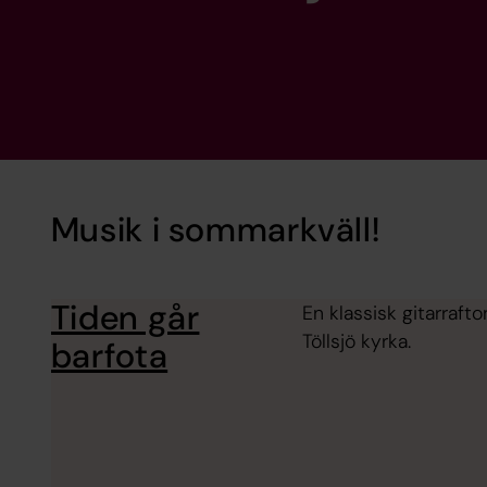
Musik i sommarkväll!
Tiden går
En klassisk gitarrafto
Töllsjö kyrka.
barfota