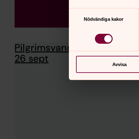
Samtyckesval
Nödvändiga kakor
Pilgrimsvandring
Vandring från Tölls
Eriksson, tel 0709
26 sept
Avvisa