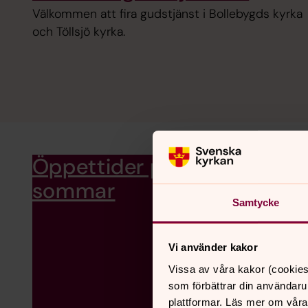
Välkommen att fira gudstjänst i Bollebygds kyrka
och Töllsjö kyrka.
Öppettider på expeditionen
sommar
Samtycke
Vi använder kakor
Vissa av våra kakor (cookies
som förbättrar din användaru
plattformar. Läs mer om våra