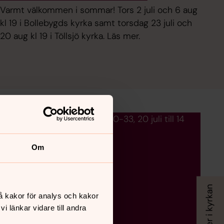
Varmt välkommen i sommar! Tors 2 juli och 6 aug
kl 19 i Bollebygds kyrka samt torsdag 23 juli och
20 aug kl 19 i Töllsjö kyrka. Läs mer.
emestertider under vecka 30-33, 20 juli till 14
Om
å kakor för analys och kakor
 länkar vidare till andra