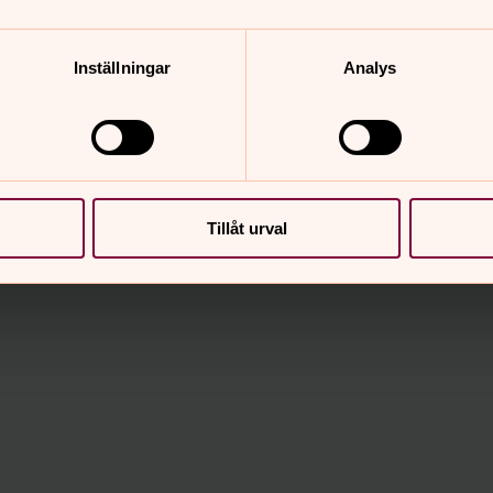
Inställningar
Analys
jö kyrka till Ödenäs kyrka, ca 9 km, kuperad terräng. Te
-57 00 58. Lördag 26 sept, kl 09-14. Läs mer.
Tillåt urval