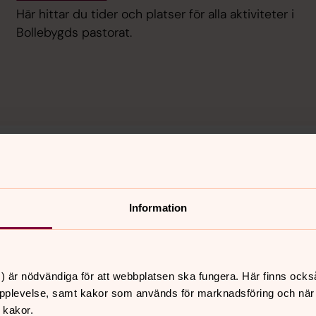
Här hittar du tider och platser för alla aktiviteter i
Bollebygds pastorat.
 i
Expeditionen i Bollebygds pastorat har s
augusti.
Information
) är nödvändiga för att webbplatsen ska fungera. Här finns ocks
pplevelse, samt kakor som används för marknadsföring och när vi
 kakor.