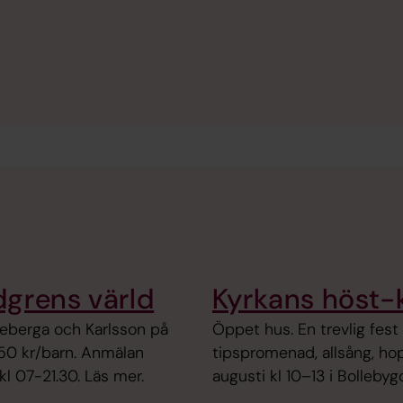
dgrens värld
Kyrkans höst-k
nneberga och Karlsson på
Öppet hus. En ­trevlig fest 
150 kr/barn. Anmälan
tipspromenad, allsång, ho
 kl 07-21.30. Läs mer.
augusti kl 10–13 i Bolleby