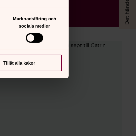
Marknadsföring och
sociala medier
ma: Vägen. Anmälan senast 23 sept till Catrin
Tillåt alla kakor