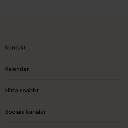
Tillbaka till toppen
Tillbaka till innehållet
Kontakt
Kalender
Hitta snabbt
Sociala kanaler