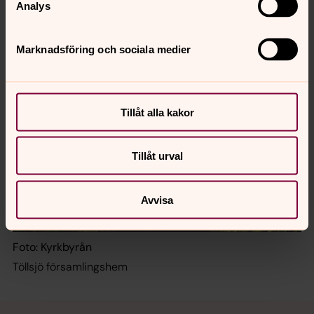
Töllsjö kyrka
Analys
Marknadsföring och sociala medier
Tillåt alla kakor
Tillåt urval
Avvisa
Foto: Kyrkbyrån
Töllsjö församlingshem