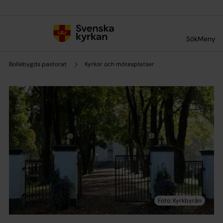
Till innehållet
Till undermeny
Sök
Meny
Bollebygds pastorat
Kyrkor och mötesplatser