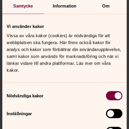
varje vecka.
Samtycke
Information
Om
Adress:
Morjhultsvägen 6, 517 70 Töllsjö
Klicka för att läsa mer om Töllsjö kyrka.
Vi använder kakor
Vissa av våra kakor (cookies) är nödvändiga för att
webbplatsen ska fungera. Här finns också kakor för
analys och kakor som förbättrar din användarupplevelse,
samt kakor som används för marknadsföring och när vi
länkar vidare till andra plattformar. Läs mer om våra
kakor.
Samtyckesval
Nödvändiga kakor
Inställningar
Foto: Kyrkbyrån