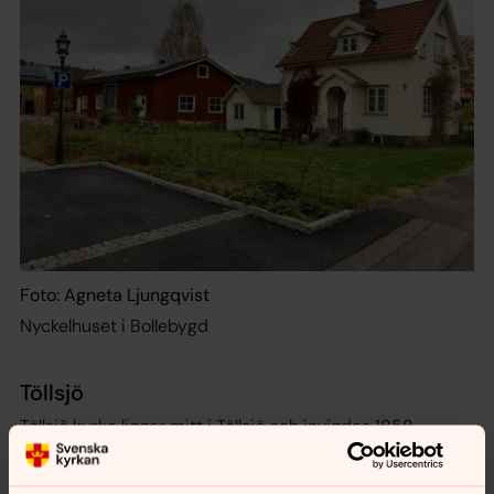
Foto: Agneta Ljungqvist
Nyckelhuset i Bollebygd
Töllsjö
Töllsjö kyrka ligger mitt i Töllsjö och invigdes 1858.
Bredvid kyrkan finns ett modernt församlingshem byggt
2001, som ger möjlighet till många möten och aktiviteter