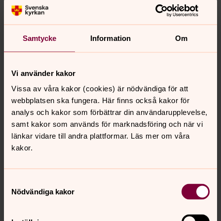
dataskyddsombud.
Bollebygds dataskyddsombud
Erika Malmberg, inTechrity
Samtycke
Information
Om
072-549 64 34
e-post:
dataskyddsombud@intechrity.se
Vi använder kakor
Vissa av våra kakor (cookies) är nödvändiga för att
webbplatsen ska fungera. Här finns också kakor för
analys och kakor som förbättrar din användarupplevelse,
GDPR - Om du är medlem i
samt kakor som används för marknadsföring och när vi
Svenska kyrkan
länkar vidare till andra plattformar. Läs mer om våra
Information om behandling av personuppgifter
kakor.
GDPR - Om du bokar en
Samtyckesval
begravningsgudstjänst
Nödvändiga kakor
Information om hur vi hanterar dina personuppgifter om
du bokar en begravningsgudstjänst hos Bollebygds