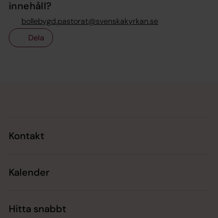
innehåll?
bollebygd.pastorat@svenskakyrkan.se
Dela
Tillbaka till toppen
Tillbaka till innehållet
Kontakt
Kalender
Hitta snabbt