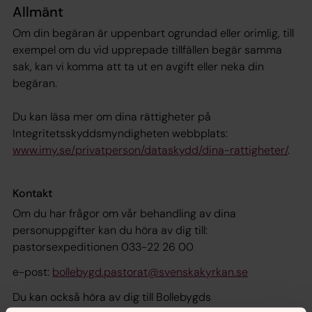
Allmänt
Om din begäran är uppenbart ogrundad eller orimlig, till
exempel om du vid upprepade tillfällen begär samma
sak, kan vi komma att ta ut en avgift eller neka din
begäran.
Du kan läsa mer om dina rättigheter på
Integritetsskyddsmyndigheten webbplats:
www.imy.se/privatperson/dataskydd/dina-rattigheter/
.
Kontakt
Om du har frågor om vår behandling av dina
personuppgifter kan du höra av dig till:
pastorsexpeditionen 033-22 26 00
e-post:
bollebygd.pastorat@svenskakyrkan.se
Du kan också höra av dig till Bollebygds