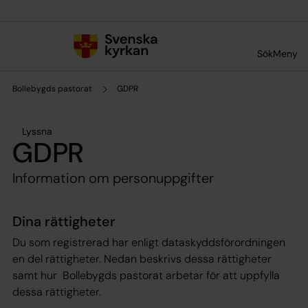
Till innehållet
Till undermeny
Sök
Meny
Bollebygds pastorat
GDPR
Lyssna
GDPR
Information om personuppgifter
Dina rättigheter
Du som registrerad har enligt dataskyddsförordningen
en del rättigheter. Nedan beskrivs dessa rättigheter
samt hur Bollebygds pastorat arbetar för att uppfylla
dessa rättigheter.