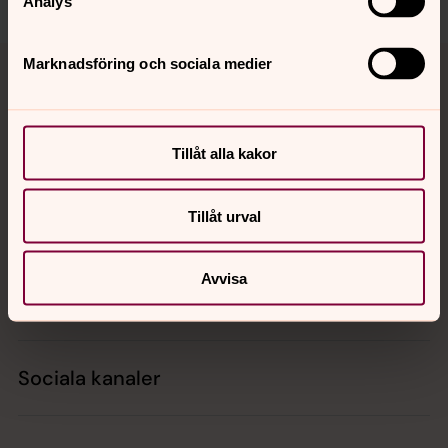
Analys
Tillbaka till toppen
Tillbaka till innehållet
Marknadsföring och sociala medier
Kontakt
Tillåt alla kakor
Tillåt urval
Kalender
Avvisa
Hitta snabbt
Sociala kanaler