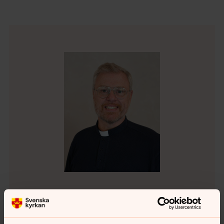
Patrik Lifvergren
Präst, Församlingsherde distrikt Centrum, Svenska