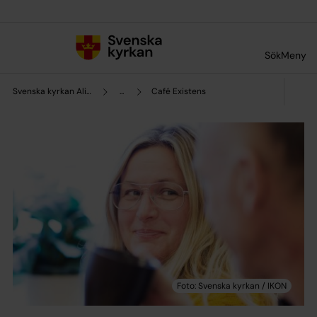
Till innehållet
Till undermeny
Sök
Meny
Svenska kyrkan Alingsås
...
Café Existens