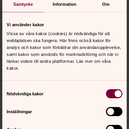
kyrkan Alingsås
Samtycke
Information
Om
Direkt:
0322-66 91 24
Mobil:
0766- 39 61 24
patrik.lifvergren@svenskakyrkan.se
E-post:
Vi använder kakor
Vissa av våra kakor (cookies) är nödvändiga för att
Mer om Patrik Lifvergren
webbplatsen ska fungera. Här finns också kakor för
Komminister
analys och kakor som förbättrar din användarupplevelse,
samt kakor som används för marknadsföring och när vi
länkar vidare till andra plattformar. Läs mer om våra
kakor.
Senast ändrad 15 juni 2026
Synpunkter eller frågor på sidans
Samtyckesval
Nödvändiga kakor
innehåll?
alingsas.pastorat@svenskakyrkan.se
Inställningar
Dela