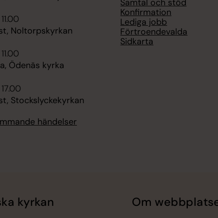
Samtal och stöd
Konfirmation
 11.00
Lediga jobb
st, Noltorpskyrkan
Förtroendevalda
Sidkarta
 11.00
, Ödenäs kyrka
 17.00
st, Stockslyckekyrkan
kommande händelser
ka kyrkan
Om webbplats