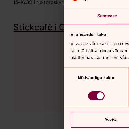
15-16.30 i Noltorpskyrkan.
Samtycke
Stickcafé i Christinae
Start 22/9,
Vi använder kakor
Vissa av våra kakor (cookies
som förbättrar din användaru
plattformar. Läs mer om våra
Samtyckesval
Nödvändiga kakor
Avvisa