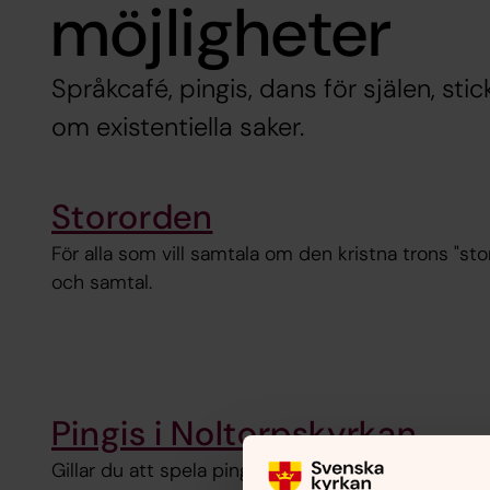
möjligheter
Språkcafé, pingis, dans för själen, sti
om existentiella saker.
Stororden
För alla som vill samtala om den kristna trons "sto
och samtal.
Pingis i Noltorpskyrkan
Gillar du att spela pingis och umgås är detta plat