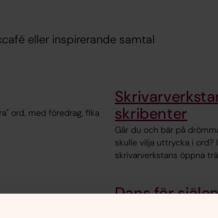
ckcafé eller inspirerande samtal
Skrivarverksta
skribenter
ra" ord, med föredrag, fika
Går du och bär på drömmar,
skulle vilja uttrycka i ord?
skrivarverkstans öppna träf
Dans för själe
dansgrupp
sen för dig! Måndagar kl