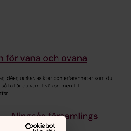
n för vana och ovana
 idéer, tankar, åsikter och erfarenheter som du
 I så fall är du varmt välkommen till
far.
n - Alingsås församlings