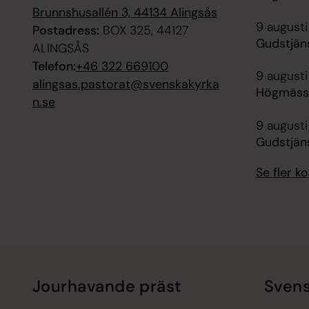
Brunnshusallén 3, 44134 Alingsås
9 augusti
Postadress:
BOX 325, 44127
Gudstjän
ALINGSÅS
Telefon:
+46 322 669100
9 augusti
alingsas.pastorat@svenskakyrka
Högmässa
n.se
9 augusti
Gudstjän
Se fler 
Jourhavande präst
Svens