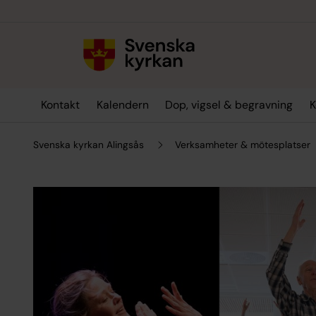
Till innehållet
Till undermeny
Kontakt
Kalendern
Dop, vigsel & begravning
K
Svenska kyrkan Alingsås
Verksamheter & mötesplatser