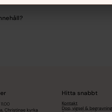
nnehåll?
er
Hitta snabbt
Kontakt
 11.00
Dop, vigsel & begravnin
, Christinae kyrka