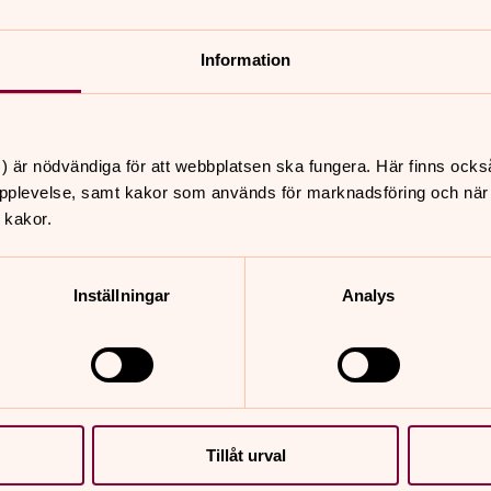
En grupp för dig som uppska
Information
 sedan varannan tisdag kl 17-19 (ojämna veckor).
) är nödvändiga för att webbplatsen ska fungera. Här finns ocks
pplevelse, samt kakor som används för marknadsföring och när vi
 kakor.
Inställningar
Analys
Tillåt urval