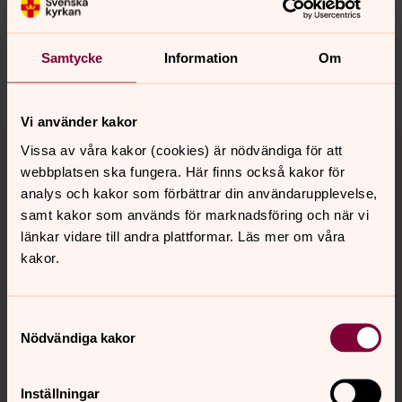
alingsas.pastorat@svenskakyrkan.se
Dela
Samtycke
Information
Om
Vi använder kakor
Tillbaka till toppen
Tillbaka till innehållet
Vissa av våra kakor (cookies) är nödvändiga för att
webbplatsen ska fungera. Här finns också kakor för
analys och kakor som förbättrar din användarupplevelse,
samt kakor som används för marknadsföring och när vi
Kontakt
länkar vidare till andra plattformar. Läs mer om våra
kakor.
Kalender
Samtyckesval
Nödvändiga kakor
Hitta snabbt
Inställningar