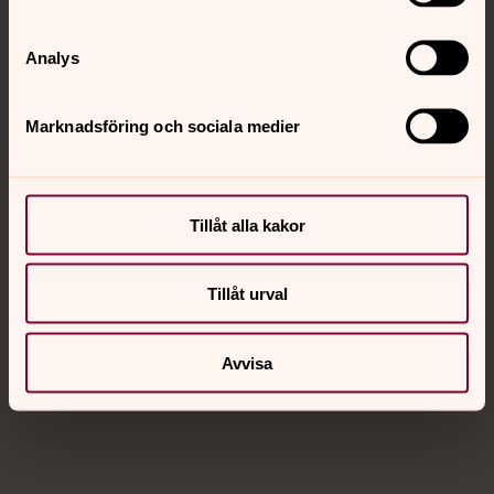
Sociala kanaler
Analys
Marknadsföring och sociala medier
Jourhavande präst
Tillåt alla kakor
Akut samtals- och krisstöd. Prata eller chatta anonymt
med en präst på kvällar och nätter.
Tillåt urval
Chatt
Avvisa
Digitalt brev
Telefon 112