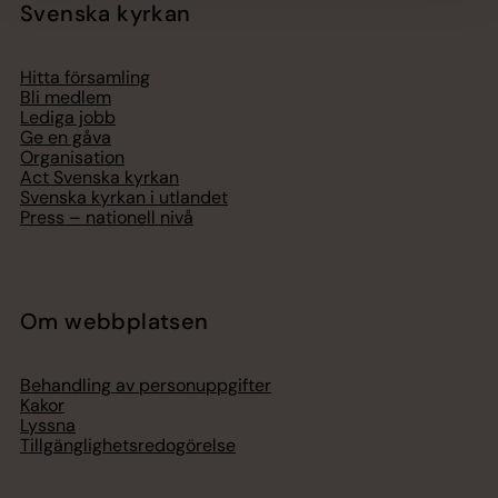
Svenska kyrkan
Hitta församling
Bli medlem
Lediga jobb
Ge en gåva
Organisation
Act Svenska kyrkan
Svenska kyrkan i utlandet
Press – nationell nivå
Om webbplatsen
Behandling av personuppgifter
Kakor
Lyssna
Tillgänglighetsredogörelse