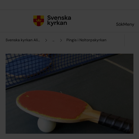
Till innehållet
Till undermeny
Sök
Meny
Svenska kyrkan Alingsås
...
Pingis i Noltorpskyrkan