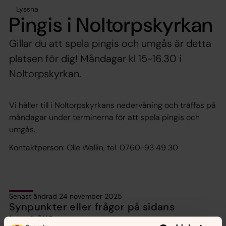
Lyssna
Pingis i Noltorpskyrkan
Gillar du att spela pingis och umgås är detta
platsen för dig! Måndagar kl 15-16.30 i
Noltorpskyrkan.
Vi håller till i Noltorpskyrkans nedervåning och träffas på
måndagar under terminerna för att spela pingis och
umgås.
Kontaktperson: Olle Wallin, tel. 0760-93 49 30
Senast ändrad 24 november 2025
Synpunkter eller frågor på sidans
innehåll?