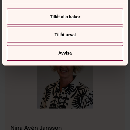
Har du frågor eller idéer - hör
gärna av dig
Tillåt alla kakor
Tillåt urval
Avvisa
Nina Avén Jansson