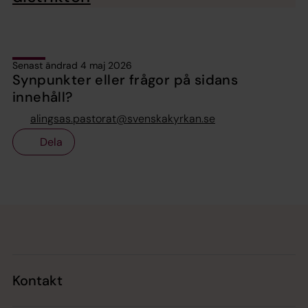
Senast ändrad 4 maj 2026
Synpunkter eller frågor på sidans
innehåll?
alingsas.pastorat@svenskakyrkan.se
Dela
Tillbaka till toppen
Tillbaka till innehållet
Kontakt