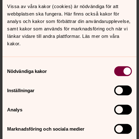
Nummer 1 2022:
Vissa av våra kakor (cookies) är nödvändiga för att
https://issuu.com/kristetperspektiv/docs/k_perspektiv_
webbplatsen ska fungera. Här finns också kakor för
1-22lr
analys och kakor som förbättrar din användarupplevelse,
Nummer 4 2021:
samt kakor som används för marknadsföring och när vi
https://issuu.com/kristetperspektiv/docs/k_perspektiv_
länkar vidare till andra plattformar. Läs mer om våra
4-21lr
kakor.
Nummer 3 2021:
https://issuu.com/kristetperspektiv/docs/k_perspektiv_
Samtyckesval
3-21l
Nödvändiga kakor
Nummer 2 2021:
https://issuu.com/kristetperspektiv/docs/k_perspektiv_
Inställningar
2-21l
Nummer 1 2021:
Analys
https://issuu.com/kristetperspektiv/docs/k_perspektiv_
1-21lr
Marknadsföring och sociala medier