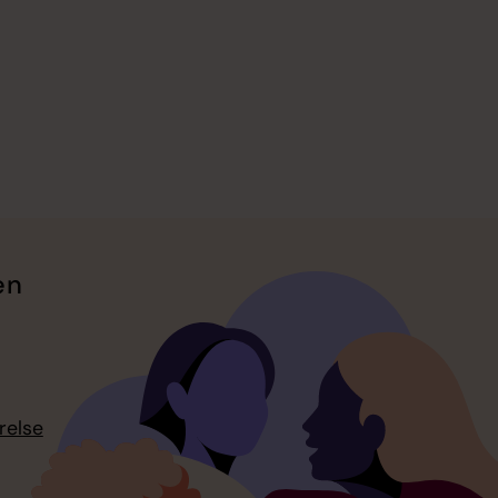
en
relse