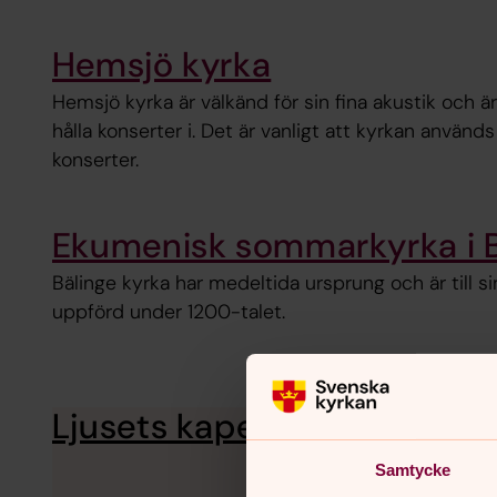
Hemsjö kyrka
Hemsjö kyrka är välkänd för sin fina akustik och är
hålla konserter i. Det är vanligt att kyrkan använd
konserter.
Ekumenisk sommarkyrka i B
Bälinge kyrka har medeltida ursprung och är till si
uppförd under 1200-talet.
Ljusets kapell
Ljusets kapell är Alingså
Samtycke