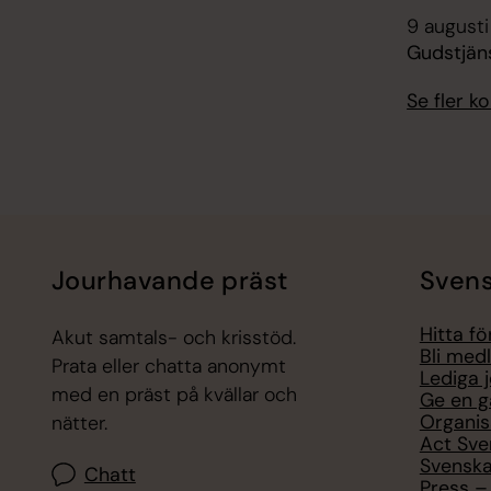
9 augusti
Gudstjän
Se fler 
Jourhavande präst
Svens
Hitta f
Akut samtals- och krisstöd.
Bli med
Prata eller chatta anonymt
Lediga 
med en präst på kvällar och
Ge en g
Organis
nätter.
Act Sve
Svenska
Chatt
Press – 