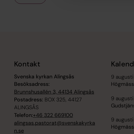
Tillbaka till toppen
Tillbaka till innehållet
Kontakt
Kalend
Svenska kyrkan Alingsås
9 augusti
Besöksadress:
Högmässa
Brunnshusallén 3, 44134 Alingsås
9 augusti
Postadress:
BOX 325, 44127
Gudstjän
ALINGSÅS
Telefon:
+46 322 669100
9 augusti
alingsas.pastorat@svenskakyrka
Högmässa
n.se