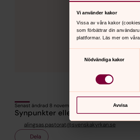
Vi använder kakor
Vissa av våra kakor (cookies
som förbättrar din användaru
plattformar. Läs mer om våra
Samtyckesval
Nödvändiga kakor
Senast ändrad 8 november 2024
Avvisa
Synpunkter eller frågor på sidans i
alingsas.pastorat@svenskakyrkan.se
Dela