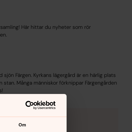
samling! Här hittar du nyheter som rör
en.
 sjön Färgen. Kyrkans lägergård är en härlig plats
från stan. Många människor förknippar Färgengården
s!
Om