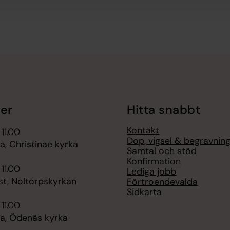
er
Hitta snabbt
Kontakt
 11.00
Dop, vigsel & begravnin
, Christinae kyrka
Samtal och stöd
Konfirmation
 11.00
Lediga jobb
st, Noltorpskyrkan
Förtroendevalda
Sidkarta
 11.00
, Ödenäs kyrka