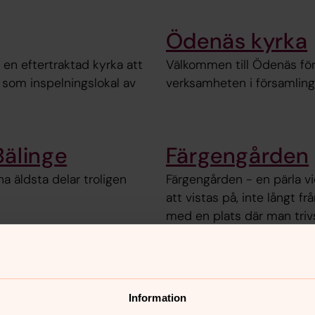
Ödenäs kyrka
 en eftertraktad kyrka att
Välkommen till Ödenäs för
s som inspelningslokal av
verksamheten i församling
älinge
Färgengården
na äldsta delar troligen
Färgengården - en pärla vid
att vistas på, inte långt 
med en plats där man triv
s pastorats begravningskapell.
Information