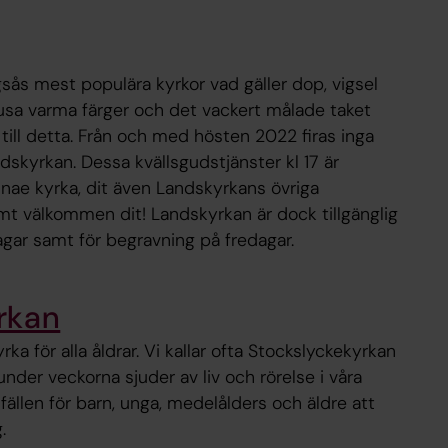
sås mest populära kyrkor vad gäller dop, vigsel
jusa varma färger och det vackert målade taket
 till detta. Från och med hösten 2022 firas inga
skyrkan. Dessa kvällsgudstjänster kl 17 är
tinae kyrka, dit även Landskyrkans övriga
mt välkommen dit! Landskyrkan är dock tillgänglig
agar samt för begravning på fredagar.
rkan
ka för alla åldrar. Vi kallar ofta Stockslyckekyrkan
nder veckorna sjuder av liv och rörelse i våra
llfällen för barn, unga, medelålders och äldre att
.