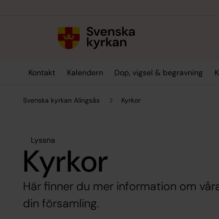
Till innehållet
Till undermeny
Kontakt
Kalendern
Dop, vigsel & begravning
K
Svenska kyrkan Alingsås
Kyrkor
Lyssna
Kyrkor
Här finner du mer information om vår
din församling.