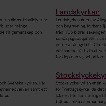
Landskyrkan
alla åldrar. Musiklivet är
Landskyrkan är en av Aling
 erbjuder många
och begravning. Kyrkans l
både till gemenskap och
från 1765 bidrar säkerligen
söndagsgudstjänster i Land
numera förlagda till Chris
verksamhet är flyttad. Var
för dop och vigsel på lörd
Stockslyckeky
och Svenska kyrkan. Här
Stockslyckekyrkan är en kyr
kmannamedverkan samt ett
för "Vardagskyrka" då det u
drar.
lokaler. Här finns många ti
träffas i olika sammanhang