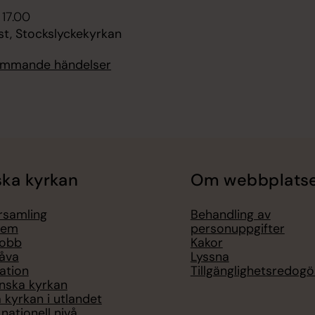
 17.00
st, Stockslyckekyrkan
kommande händelser
ka kyrkan
Om webbplats
örsamling
Behandling av
lem
personuppgifter
jobb
Kakor
åva
Lyssna
ation
Tillgänglighetsredogö
nska kyrkan
 kyrkan i utlandet
nationell nivå