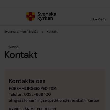
Till innehållet
Till undermeny
Sök
Meny
Svenska kyrkan Alingsås
Kontakt
Lyssna
Kontakt
Kontakta oss
FÖRSAMLINGSEXPEDITION
Telefon:
0322-669 100
alingsas.forsamlingsexpedition@svenskakyrkan.se
KYRKOGÅRDSEXPEDITION