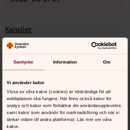
Kansliet
Information och HR
Samtycke
Information
Om
Pedagoger
Vi använder kakor
Präster och diakoner
Vissa av våra kakor (cookies) är nödvändiga för att
webbplatsen ska fungera. Här finns också kakor för
Musiker
analys och kakor som förbättrar din användarupplevelse,
samt kakor som används för marknadsföring och när vi
länkar vidare till andra plattformar. Läs mer om våra
Vaktmästare och lokalvård
kakor.