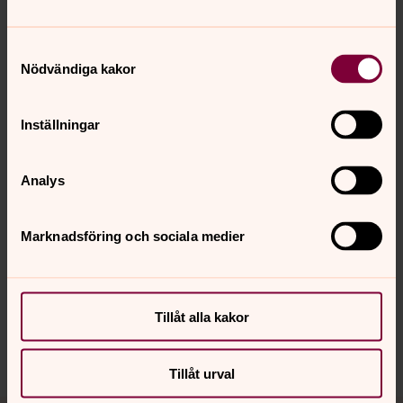
Kontakta kyrkogårdsförvaltningen i
Samtyckesval
Alingsås
Nödvändiga kakor
Fastighetsförvaltningen
Inställningar
Analys
Senast ändrad 6 juli 2026
Synpunkter eller frågor på sidans
Marknadsföring och sociala medier
innehåll?
alingsas.pastorat@svenskakyrkan.se
Dela
Tillåt alla kakor
Tillåt urval