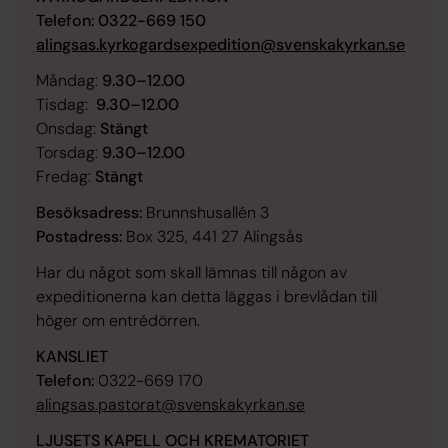
Telefon: 0322-669 150
alingsas.kyrkogardsexpedition@svenskakyrkan.se
Måndag:
9.30–12.00
Tisdag:
9.30–12.00
Onsdag:
Stängt
Torsdag:
9.30–12.00
Fredag:
Stängt
Besöksadress:
Brunnshusallén 3
Postadress:
Box 325, 441 27 Alingsås
Har du något som skall lämnas till någon av
expeditionerna kan detta läggas i brevlådan till
höger om entrédörren.
KANSLIET
Telefon:
0322-669 170
alingsas.pastorat@svenskakyrkan.se
LJUSETS KAPELL OCH KREMATORIET