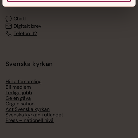
med en präst på kvällar och nätter.
Chatt
Digitalt brev
Telefon 112
Svenska kyrkan
Hitta församling
Bli medlem
Lediga jobb
Ge en gåva
Organisation
Act Svenska kyrkan
Svenska kyrkan i utlandet
Press – nationell nivå