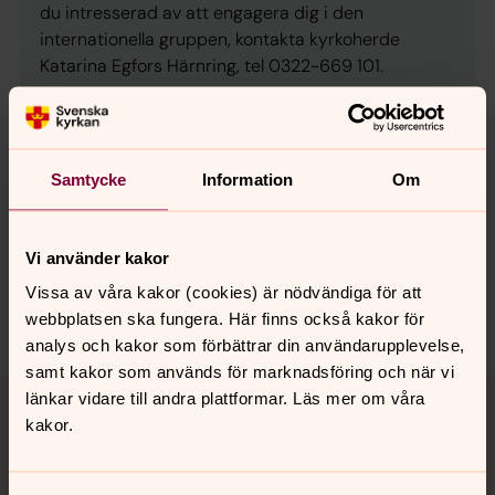
du intresserad av att engagera dig i den
internationella gruppen, kontakta kyrkoherde
Katarina Egfors Härnring, tel 0322-669 101.
Samtycke
Information
Om
Synpunkter eller frågor på sidans
innehåll?
Vi använder kakor
alingsas.pastorat@svenskakyrkan.se
Vissa av våra kakor (cookies) är nödvändiga för att
webbplatsen ska fungera. Här finns också kakor för
analys och kakor som förbättrar din användarupplevelse,
samt kakor som används för marknadsföring och när vi
Tillbaka till toppen
Tillbaka till innehållet
länkar vidare till andra plattformar. Läs mer om våra
kakor.