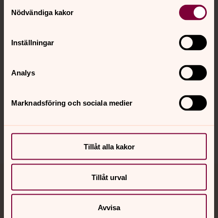
Kontakt
Samtyckesval
Nödvändiga kakor
Kalender
Inställningar
Hitta snabbt
Analys
Marknadsföring och sociala medier
Sociala kanaler
Tillåt alla kakor
Tillåt urval
Jourhavande präst
Akut samtals- och krisstöd. Prata eller chatta anonymt
Avvisa