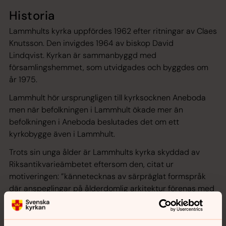
Historia
Lammhults kyrka uppfördes 1962 efter ritningar av Claes
Knutsson. Den invigdes 1964 av biskop David
Lindqvist. Kyrkan är sammanbyggd med
församlingshemmet, som utvidgades och byggdes om
år 1975.
Lammhult hör ursprungligen till kyrksocknen Aneboda
men när befolkningen i Lammhult ökade mer än
befolkningen i Aneboda beslutades det om ett
kyrkobygge även i Lammhult.
Trots sin unga ålder är Lammhults kyrka skyddad av
Riksantikvarieämbetet eftersom den, citat ur
motiveringen: ”kännetecknas av särpräglat formspråk
där anspeglingar på ålderdomlig arkitektur förenas med
modernistiska drag. Kyrkan har hög arkitektonisk och
konstnärlig prägel.”
För att se innehållet behöver du acceptera kakor