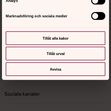
Analys
Tillbaka till toppen
Tillbaka till innehållet
Marknadsföring och sociala medier
Kontakt
Tillåt alla kakor
Tillåt urval
Kalender
Avvisa
Hitta snabbt
Sociala kanaler