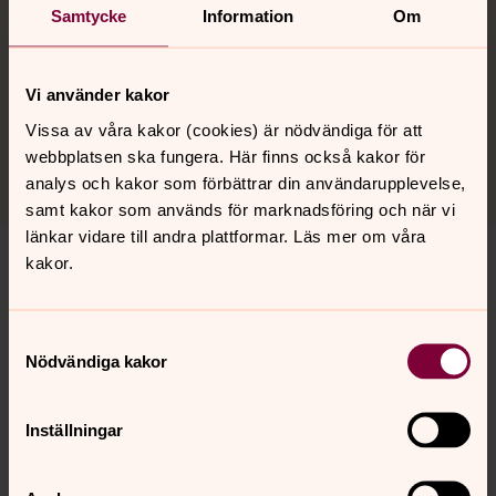
Samtycke
Information
Om
för marknadsföring.
Se videon på YouTube i stället.
Vi använder kakor
Ändra inställningar
Vissa av våra kakor (cookies) är nödvändiga för att
webbplatsen ska fungera. Här finns också kakor för
analys och kakor som förbättrar din användarupplevelse,
samt kakor som används för marknadsföring och när vi
länkar vidare till andra plattformar. Läs mer om våra
kakor.
Senast ändrad 11 maj 2026
Samtyckesval
Synpunkter eller frågor på sidans
Nödvändiga kakor
innehåll?
vaxjo.pastorat@svenskakyrkan.se
Inställningar
Dela