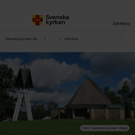
Till innehållet
Till undermeny
Sök
Meny
Svenska kyrkan Växjö
...
Historia