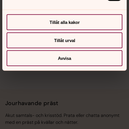
Kalender
Tillåt alla kakor
Hitta snabbt
Tillåt urval
Sociala kanaler
Avvisa
Jourhavande präst
Akut samtals- och krisstöd. Prata eller chatta anonymt
med en präst på kvällar och nätter.