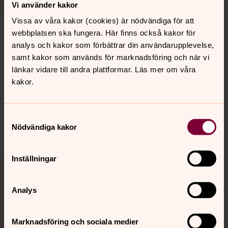
Vi använder kakor
Vissa av våra kakor (cookies) är nödvändiga för att
webbplatsen ska fungera. Här finns också kakor för
analys och kakor som förbättrar din användarupplevelse,
Senast ändrad 11 maj 2026
samt kakor som används för marknadsföring och när vi
Synpunkter eller frågor på sidans
länkar vidare till andra plattformar. Läs mer om våra
innehåll?
kakor.
vaxjo.pastorat@svenskakyrkan.se
Dela
Samtyckesval
Nödvändiga kakor
Inställningar
Tillbaka till toppen
Tillbaka till innehållet
Analys
Kontakt
Marknadsföring och sociala medier