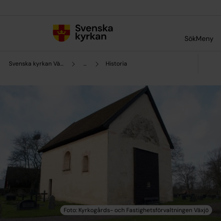
Till innehållet
Till undermeny
Sök
Meny
Svenska kyrkan Växjö
...
Historia