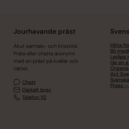
Jourhavande präst
Svens
Hitta f
Akut samtals- och krisstöd.
Bli med
Prata eller chatta anonymt
Lediga 
med en präst på kvällar och
Ge en g
Organis
nätter.
Act Sve
Svenska
Chatt
Press – 
Digitalt brev
Telefon 112