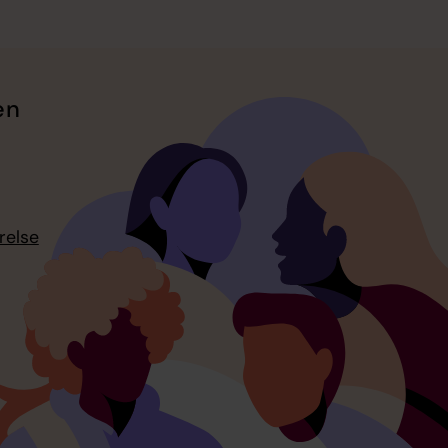
en
relse