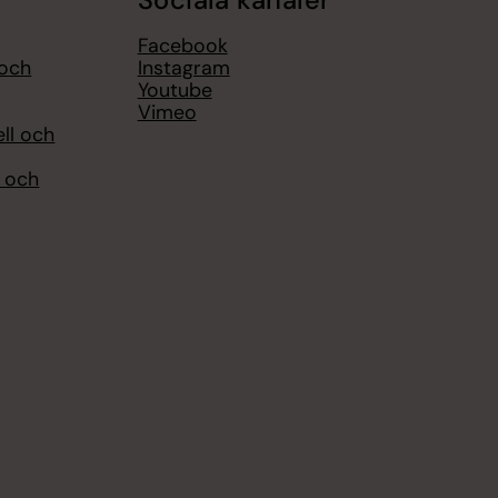
Sociala kanaler
Facebook
 och
Instagram
Youtube
Vimeo
ell och
l och