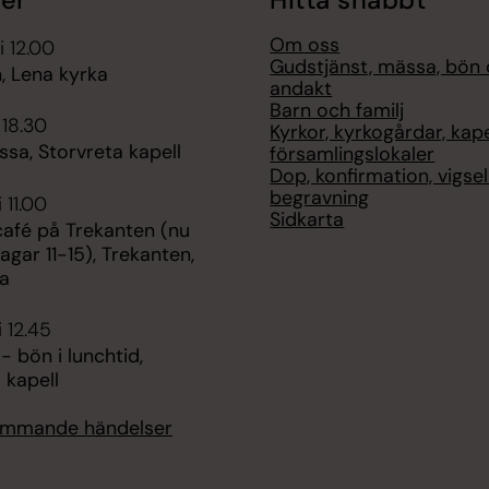
er
Hitta snabbt
Om oss
i 12.00
Gudstjänst, mässa, bön
, Lena kyrka
andakt
Barn och familj
 18.30
Kyrkor, kyrkogårdar, kap
sa, Storvreta kapell
församlingslokaler
Dop, konfirmation, vigse
begravning
 11.00
Sidkarta
fé på Trekanten (nu
agar 11-15), Trekanten,
a
i 12.45
- bön i lunchtid,
 kapell
kommande händelser