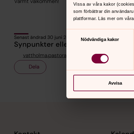
Varmt välkommen!
Vissa av våra kakor (cookies
som förbättrar din användaru
plattformar. Läs mer om våra
Samtyckesval
Senast ändrad 30 juni 2026
Nödvändiga kakor
Synpunkter eller frågor på sidans i
vattholma.pastorat@svenskakyrkan.se
Dela
Avvisa
Tillbaka till toppen
Tillbaka till innehållet