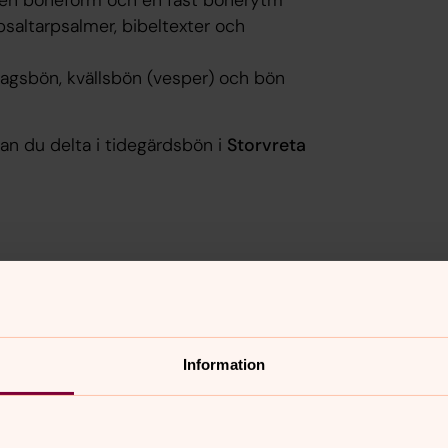
saltarpsalmer, bibeltexter och
agsbön, kvällsbön (vesper) och bön
an du delta i tidegärdsbön i
Storvreta
Information