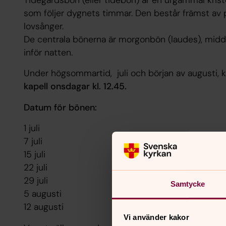
som följer dygnets timmar. Den består främst av p
lovsånger.
De centrala bönerna är morgonbön (laudes), midd
inför natten.
Under högsommartid, juli och början av augusti, k
kapell onsdagar kl. 12.45.
Datum för bönen:
1 juli
7 juli
15 juli
22 juli
29 juli
Samtycke
5 augusti
12 augusti
Vi använder kakor