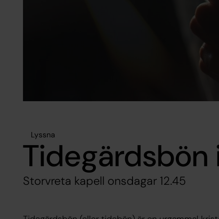
Lyssna
Tidegärdsbön i
Storvreta kapell onsdagar 12.45
Tidegärdsbön (eller tidebön) är en urgammal kri