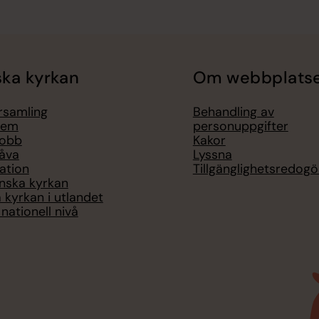
ka kyrkan
Om webbplats
örsamling
Behandling av
lem
personuppgifter
jobb
Kakor
åva
Lyssna
ation
Tillgänglighetsredogö
nska kyrkan
 kyrkan i utlandet
nationell nivå