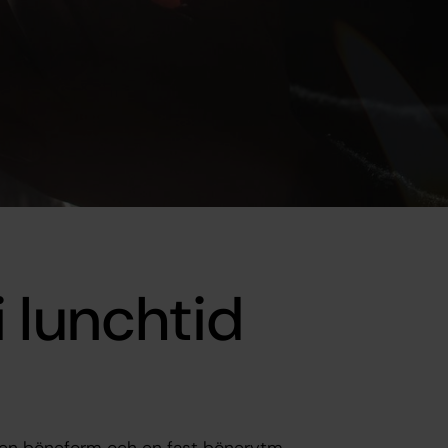
 lunchtid
sten böneform och en fast bönerytm