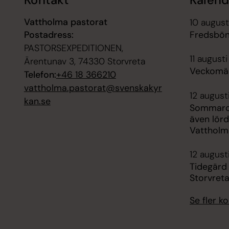
Kontakt
Kalend
Vattholma pastorat
10 august
Postadress:
Fredsbön
PASTORSEXPEDITIONEN,
11 augusti
Ärentunav 3, 74330 Storvreta
Veckomäs
Telefon:
+46 18 366210
vattholma.pastorat@svenskakyr
12 augusti
kan.se
Sommarca
även lörd
Vattholm
12 august
Tidegärd 
Storvreta
Se fler 