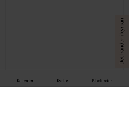
Kalender
Kyrkor
Bibeltexter