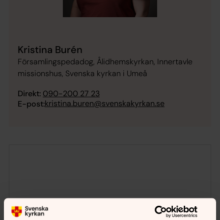
Kristina Burén
Församlingspedadog, Ålidhemskyrkan, Innertavle
missionshus, Svenska kyrkan i Umeå
Direkt:
090-200 27 23
kristina.buren@svenskakyrkan.se
E-post: