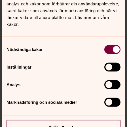
analys och kakor som förbättrar din användarupplevelse,
Du kanske också är intresserad av:
samt kakor som används för marknadsföring och när vi
länkar vidare till andra plattformar. Läs mer om våra
Barnkörer
kakor.
Sjunga i kör handlar inte bara om låtar och musik utan
minst lika mycket om kompisar, skratt och skoj och
Samtyckesval
gemenskap.
Nödvändiga kakor
Öppen förskola och grupper för de
Inställningar
yngsta
I kyrkan finns många mötesplatser för små och stora
Analys
tillsammans. Öppna förskolor, babykaféer och
sångstunder för dig som är hemma med barn. Det
kostar inget att komma och fikat är billigt.
Marknadsföring och sociala medier