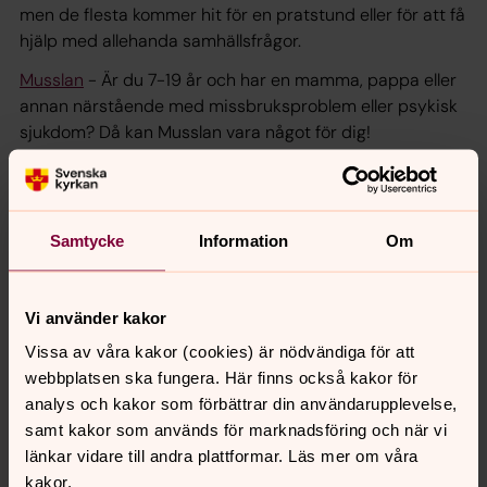
men de flesta kommer hit för en pratstund eller för att få
hjälp med allehanda samhällsfrågor.
Musslan
- Är du 7-19 år och har en mamma, pappa eller
annan närstående med missbruksproblem eller psykisk
sjukdom? Då kan Musslan vara något för dig!
Sjukhuskyrkans sida på NU-sjukvårdens webbplats
Samtycke
Information
Om
Senast ändrad 19 maj 2025
Synpunkter eller frågor på sidans
Vi använder kakor
innehåll?
Vissa av våra kakor (cookies) är nödvändiga för att
uddevalla.pastorat@svenskakyrkan.se
webbplatsen ska fungera. Här finns också kakor för
Dela
analys och kakor som förbättrar din användarupplevelse,
samt kakor som används för marknadsföring och när vi
länkar vidare till andra plattformar. Läs mer om våra
kakor.