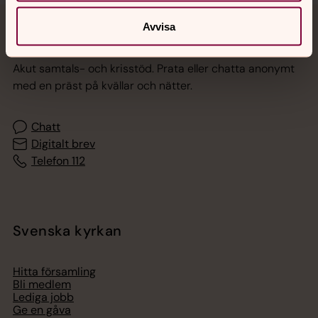
Avvisa
Jourhavande präst
Akut samtals- och krisstöd. Prata eller chatta anonymt
med en präst på kvällar och nätter.
Chatt
Digitalt brev
Telefon 112
Svenska kyrkan
Hitta församling
Bli medlem
Lediga jobb
Ge en gåva