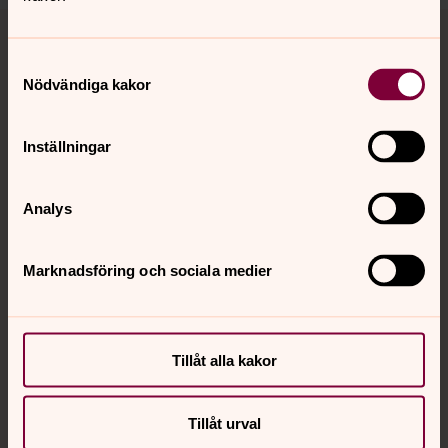
Tillbaka till toppen
Tillbaka till innehållet
Samtyckesval
Nödvändiga kakor
Kontakt
Inställningar
Kalender
Analys
Hitta snabbt
Marknadsföring och sociala medier
Sociala kanaler
Tillåt alla kakor
Tillåt urval