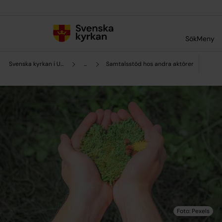
Till innehållet
Till undermeny
Sök
Meny
Svenska kyrkan i Uddevalla
...
Samtalsstöd hos andra aktörer