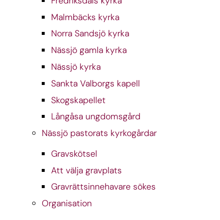
Fredriksdals kyrka
Malmbäcks kyrka
Norra Sandsjö kyrka
Nässjö gamla kyrka
Nässjö kyrka
Sankta Valborgs kapell
Skogskapellet
Långåsa ungdomsgård
Nässjö pastorats kyrkogårdar
Gravskötsel
Att välja gravplats
Gravrättsinnehavare sökes
Organisation