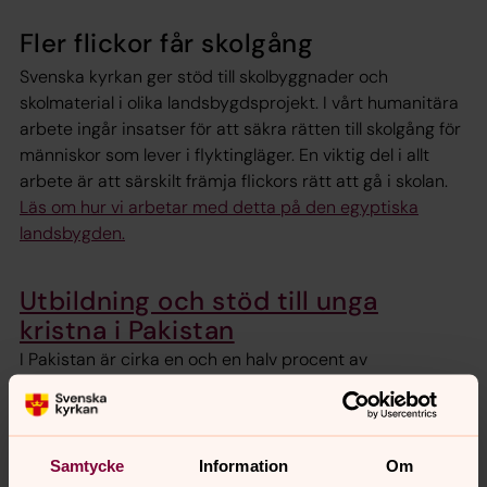
Fler flickor får skolgång
Svenska kyrkan ger stöd till skolbyggnader och
skolmaterial i olika landsbygdsprojekt. I vårt humanitära
arbete ingår insatser för att säkra rätten till skolgång för
människor som lever i flyktingläger. En viktig del i allt
arbete är att särskilt främja flickors rätt att gå i skolan.
Läs om hur vi arbetar med detta på den egyptiska
landsbygden.
Utbildning och stöd till unga
kristna i Pakistan
I Pakistan är cirka en och en halv procent av
befolkningen kristna, och många av dem tillhör landets
fattigaste. Förföljelse av kristna och attentat mot kyrkor
gör människor rädda och skapar stora klyftor i
samhället.
Samtycke
Information
Om