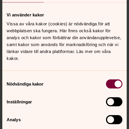
Svenska kyrkan och
Vi använder kakor
barnkonventionen
Vissa av våra kakor (cookies) är nödvändiga för att
Barnkonventionen, som är svensk lag, har en given plats i
webbplatsen ska fungera. Här finns också kakor för
Svenska kyrkan. Kyrkan vill verka för barnets bästa i
analys och kakor som förbättrar din användarupplevelse,
både samhälle och kyrka.
samt kakor som används för marknadsföring och när vi
länkar vidare till andra plattformar. Läs mer om våra
kakor.
För att se innehållet behöver du acceptera kakor
för marknadsföring.
Samtyckesval
Nödvändiga kakor
Se videon på Vimeo i stället.
Ändra inställningar
Inställningar
Analys