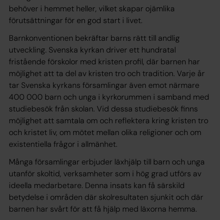
behöver i hemmet heller, vilket skapar ojämlika
förutsättningar för en god start i livet.
Barnkonventionen bekräftar barns rätt till andlig
utveckling. Svenska kyrkan driver ett hundratal
fristående förskolor med kristen profil, där barnen har
möjlighet att ta del av kristen tro och tradition. Varje år
tar Svenska kyrkans församlingar även emot närmare
400 000 barn och unga i kyrkorummen i samband med
studiebesök från skolan. Vid dessa studiebesök finns
möjlighet att samtala om och reflektera kring kristen tro
och kristet liv, om mötet mellan olika religioner och om
existentiella frågor i allmänhet.
Många församlingar erbjuder läxhjälp till barn och unga
utanför skoltid, verksamheter som i hög grad utförs av
ideella medarbetare. Denna insats kan få särskild
betydelse i områden där skolresultaten sjunkit och där
barnen har svårt för att få hjälp med läxorna hemma.