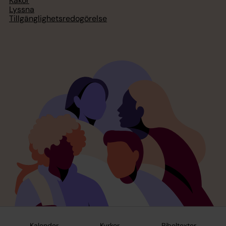
Kakor
Lyssna
Tillgänglighetsredogörelse
Kalender
Kyrkor
Bibeltexter