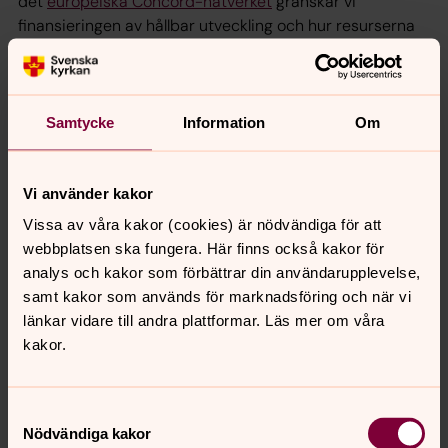
det
europeiska Concord-nätverket
granskar vi
finansieringen av hållbar utveckling och hur resurserna
för fattigdomsbekämpning används.
Genom
Institutional Investors Group on Climate Change
har vi tillsammans med andra investerare lyft behovet
Samtycke
Information
Om
av långsiktiga politiska spelregler för att se till att privat
kapital i större utsträckning ska investeras i klimatvänlig
riktning. Vi bidrar även själva genom att investera i flera
Vi använder kakor
företag som bidrar till innovation och tekniköverföring till
Vissa av våra kakor (cookies) är nödvändiga för att
mindre utvecklade länder och regioner.
webbplatsen ska fungera. Här finns också kakor för
analys och kakor som förbättrar din användarupplevelse,
Viktigt med politik för global utveckling
samt kakor som används för marknadsföring och när vi
(PGU)
länkar vidare till andra plattformar. Läs mer om våra
Svenska kyrkan har under lång tid verkat för att politik
kakor.
för global utveckling (PGU) ska få större genomslag i
praktiken, dvs Agendan 2030:s delmål 17.14 ”Stärk
Samtyckesval
politisk samstämmighet för hållbar utveckling”. Vi
Nödvändiga kakor
välkomnar det
riksdagsbundna målet för hållbar