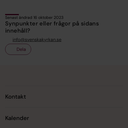
Senast ändrad 16 oktober 2023
Synpunkter eller frågor på sidans
innehåll?
info@svenskakyrkan.se
Dela
Tillbaka till toppen
Tillbaka till innehållet
Kontakt
Kalender