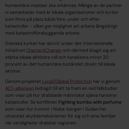
humanitära insatser ska erkännas. Många av de partner
vi samarbetar med är lokala organisationer och kyrkor
som finns på plats både före, under och efter
katastrofer - vilket ger möjlighet att arbeta långsiktigt
med katastrofförebyggande arbete.
Svenska kyrkan har skrivit under det internationella
initiativet
Charter4Change
och därmed åtagit sig att
stärka lokala aktörers roll och kanalisera minst 20
procent av det humanitära biståndet direkt till lokala
aktörer.
Genom projektet
Local2Global Protection
har vi genom
ACT-alliansen
bidragit till att ta fram en rad fallstudier
som visar på hur drabbade människor själva hanterar
katastrofer. Se kortfilmen
Fighting bombs with perfume
som visar hur kvinnor i Nuba-bergen i Sudan har
utvecklat skyddsmekanismer för sig och sina familjer
när stridigheter drabbar regionen.