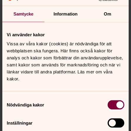
Lisa Kjellgren
013-30 38 02
lisa.kjellgren@svenskakyrkan.se
Samtycke
Information
Om
S:t Lars församling
Petra Regnstrand
013-30 37 51
Vi använder kakor
petra.regnstrand@svenskakyrkan.se
Vissa av våra kakor (cookies) är nödvändiga för att
webbplatsen ska fungera. Här finns också kakor för
analys och kakor som förbättrar din användarupplevelse,
Tannefors församling
samt kakor som används för marknadsföring och när vi
Caroline Falk 013-30 37 81
länkar vidare till andra plattformar. Läs mer om våra
caroline.falk@svenskakyrkan.se
kakor.
Samtyckesval
Senast ändrad 12 januari 2026
Nödvändiga kakor
Synpunkter eller frågor på sidans
innehåll?
Inställningar
linkoping.kyrkoforvaltning@svenskakyrkan.se