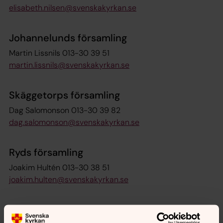
elisabeth.nilsen@svenskakyrkan.se
Johannelunds församling
Martin Lissnils 013-30 39 51
martin.lissnils@svenskakyrkan.se
Skäggetorps församling
Dag Salomonson 013-30 39 82
dag.salomonson@svenskakyrkan.se
Ryds församling
Joakim Hultén 013-30 38 51
joakim.hulten@svenskakyrkan.se
Landeryds församling