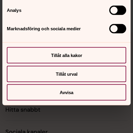
Dela
Analys
Marknadsföring och sociala medier
Tillbaka till toppen
Tillbaka till innehållet
Tillåt alla kakor
Kontakt
Tillåt urval
Kalender
Avvisa
Hitta snabbt
Sociala kanaler