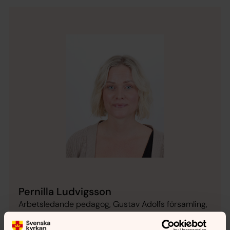
Pernilla Ludvigsson
Arbetsledande pedagog, Gustav Adolfs församling,
Svenska kyrkan Helsingborg