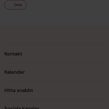
Dela
Tillbaka till toppen
Tillbaka till innehållet
Kontakt
Kalender
Hitta snabbt
Sociala kanaler