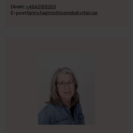
Direkt:
+4642189263
fanny.hagmo@svenskakyrkan.se
E-post: