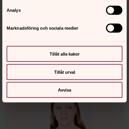
Robin Lundstedt
Analys
Fritidsledare, Raus församling, Svenska kyrkan
Helsingborg
Marknadsföring och sociala medier
Direkt:
+4642189123
robin.lundstedt@svenskakyrkan.se
E-post:
Tillåt alla kakor
Tillåt urval
Avvisa