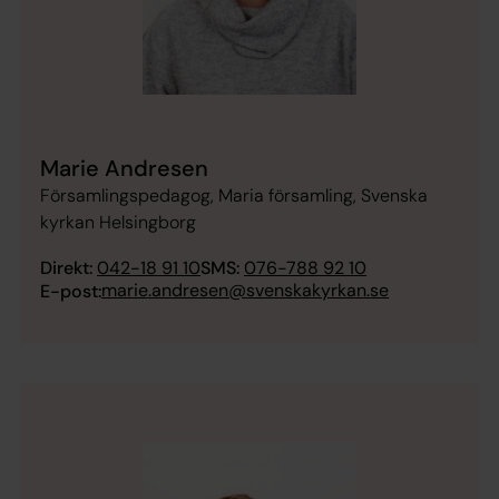
Marie Andresen
Församlingspedagog, Maria församling, Svenska
kyrkan Helsingborg
Direkt:
042-18 91 10
SMS:
076-788 92 10
marie.andresen@svenskakyrkan.se
E-post: