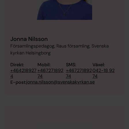
Jonna Nilsson
Församlingspedagog, Raus församling, Svenska
kyrkan Helsingborg
Direkt:
Mobil:
SMS:
Växel:
+464218927
+467271892
+467271892
042-18 92
4
74
74
74
jonna.nilsson@svenskakyrkan.se
E-post: