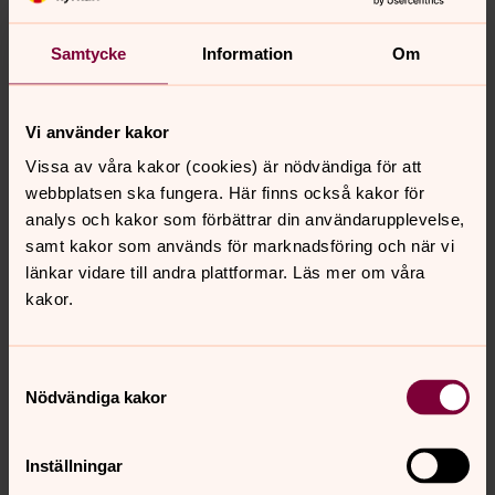
Direkt:
042-18 91 31
SMS:
072-531 45 59
Pernilla.Ludvigsson@svenskakyrkan.se
E-post:
Samtycke
Information
Om
Vi använder kakor
Vissa av våra kakor (cookies) är nödvändiga för att
webbplatsen ska fungera. Här finns också kakor för
analys och kakor som förbättrar din användarupplevelse,
samt kakor som används för marknadsföring och när vi
länkar vidare till andra plattformar. Läs mer om våra
kakor.
Samtyckesval
Nödvändiga kakor
Inställningar