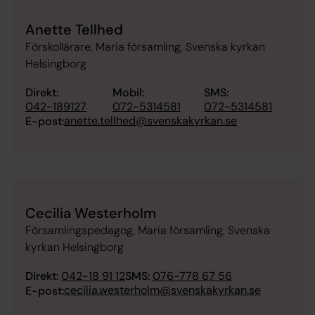
Anette Tellhed
Förskollärare, Maria församling, Svenska kyrkan
Helsingborg
Direkt:
Mobil:
SMS:
042-189127
072-5314581
072-5314581
anette.tellhed@svenskakyrkan.se
E-post:
Cecilia Westerholm
Församlingspedagog, Maria församling, Svenska
kyrkan Helsingborg
Direkt:
042-18 91 12
SMS:
076-778 67 56
cecilia.westerholm@svenskakyrkan.se
E-post: