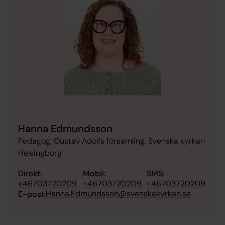
Hanna Edmundsson
Pedagog, Gustav Adolfs församling, Svenska kyrkan
Helsingborg
Direkt:
Mobil:
SMS:
+46703720209
+46703720209
+46703720209
Hanna.Edmundsson@svenskakyrkan.se
E-post: