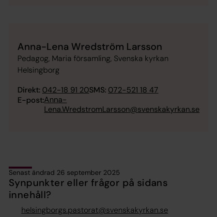
Anna-Lena Wredström Larsson
Pedagog, Maria församling, Svenska kyrkan
Helsingborg
Direkt:
042-18 91 20
SMS:
072-521 18 47
Anna-
E-post:
Lena.WredstromLarsson@svenskakyrkan.se
Senast ändrad 26 september 2025
Synpunkter eller frågor på sidans
innehåll?
helsingborgs.pastorat@svenskakyrkan.se