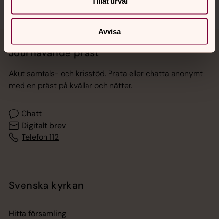
Tillåt urval
Avvisa
Jourhavande präst
Akut samtals- och krisstöd. Prata eller chatta anonymt
med en präst på kvällar och nätter.
Chatt
Digitalt brev
Telefon 112
Svenska kyrkan
Hitta församling