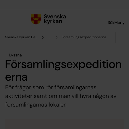
Till innehållet
Till undermeny
Sök
Meny
Svenska kyrkan Helsingborg
...
Församlingsexpeditionerna
Lyssna
Församlingsexpedition
erna
För frågor som rör församlingarnas
aktiviteter samt om man vill hyra någon av
församlingarnas lokaler.