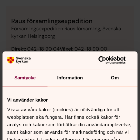
Raus församlingsexpedition
Församlingsexpedition Raus församling, Svenska
kyrkan Helsingborg
Direkt:
042-18 90 04
Växel:
042-18 90 00
raus.forsamling@svenskakyrkan.se
E-post:
Samtycke
Information
Om
Senast ändrad 12 februari 2025
Vi använder kakor
Synpunkter eller frågor på sidans
innehåll?
Vissa av våra kakor (cookies) är nödvändiga för att
webbplatsen ska fungera. Här finns också kakor för
helsingborgs.pastorat@svenskakyrkan.se
analys och kakor som förbättrar din användarupplevelse,
Dela
samt kakor som används för marknadsföring och när vi
länkar vidare till andra plattformar. Läs mer om våra