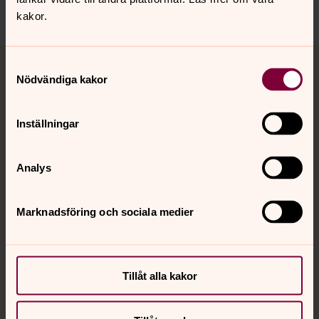
kakor.
Tillbaka till toppen
Tillbaka till innehållet
Samtyckesval
Nödvändiga kakor
Kontakt
Inställningar
Analys
Kalender
Marknadsföring och sociala medier
Hitta snabbt
Tillåt alla kakor
Sociala kanaler