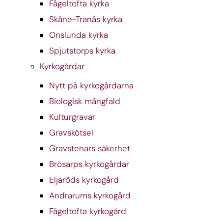
Fågeltofta kyrka
Skåne-Tranås kyrka
Onslunda kyrka
Spjutstorps kyrka
Kyrkogårdar
Nytt på kyrkogårdarna
Biologisk mångfald
Kulturgravar
Gravskötsel
Gravstenars säkerhet
Brösarps kyrkogårdar
Eljaröds kyrkogård
Andrarums kyrkogård
Fågeltofta kyrkogård