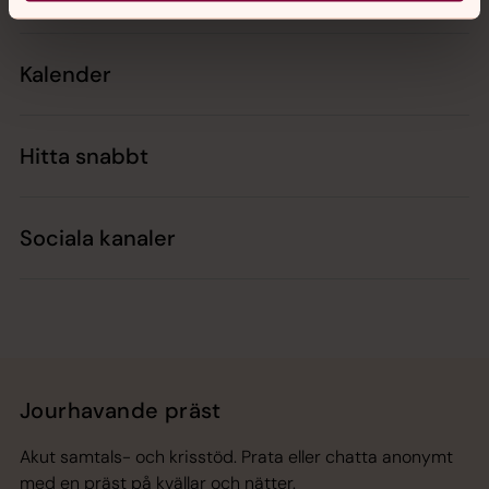
Kalender
Hitta snabbt
Sociala kanaler
Jourhavande präst
Akut samtals- och krisstöd. Prata eller chatta anonymt
med en präst på kvällar och nätter.