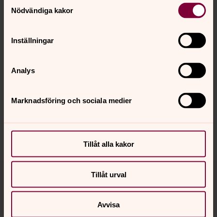
Samtyckesval
Nödvändiga kakor
Välkommen in i gemenskapen!
Inställningar
Senast ändrad 15 augusti 2024
Synpunkter eller frågor på sidans
Analys
innehåll?
brosarp-tranas.forsamling@svenskakyrkan.se
Marknadsföring och sociala medier
Dela
Tillåt alla kakor
Tillbaka till toppen
Tillbaka till innehållet
Tillåt urval
Avvisa
Kontakt