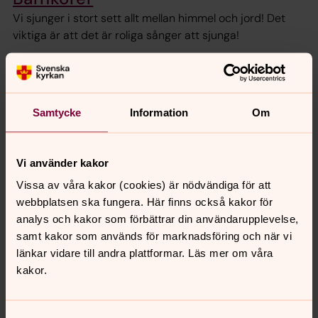
Vi sjunger i stort sett allt mellan himmel och jord! Det
viktiga är att det är roliga sånger att sjunga!
Maten är klar!
Visst hade det varit lyxigt att sätta sig ner till dukat
Samtycke
Information
Om
bord, där maten är klar? Nu bjuder vi in barn-, och
ungdoms familjer till middag med lagad mat en onsdag
och torsdag i månaden i Brösarp- och Onslunda
Vi använder kakor
församlingshem.
Vissa av våra kakor (cookies) är nödvändiga för att
webbplatsen ska fungera. Här finns också kakor för
Kyrkans fritidsgård i Onslunda
analys och kakor som förbättrar din användarupplevelse,
Verksamhet för ungdomar som går i årskurs 4-7.
samt kakor som används för marknadsföring och när vi
länkar vidare till andra plattformar. Läs mer om våra
kakor.
Följ oss gärna på sociala medier! Där kan du följa
uppdateringar om vår verksamhet.
VI finns på
Facebook
och
Instagram
.