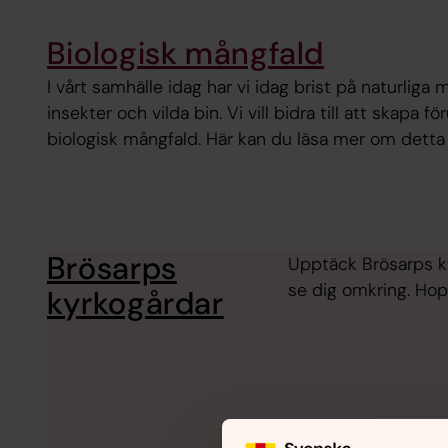
Biologisk mångfald
I vårt samhälle idag har vi idag brist på naturliga 
insekter och vilda bin. Vi vill bidra till att skapa f
biologisk mångfald. Här kan du läsa mer om detta
Brösarps
Upptäck Brösarps ky
se dig omkring. Hopp
kyrkogårdar