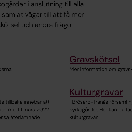
gårdar i anslutning till alla
 samlat vägar till att få mer
skötsel och andra frågor
Gravskötsel
darna.
Mer information om gravskö
Kulturgravar
s tillbaka innebär att
I Brösarp-Tranås församling
n och med 1 mars 2022
kyrkogårdar. Här kan du l
dessa återlämnade
kulturgravar.