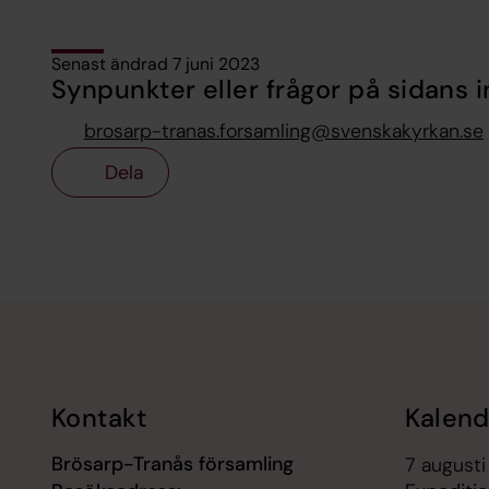
Senast ändrad 7 juni 2023
Synpunkter eller frågor på sidans i
brosarp-tranas.forsamling@svenskakyrkan.se
Dela
Tillbaka till toppen
Tillbaka till innehållet
Kontakt
Kalend
Brösarp-Tranås församling
7 augusti