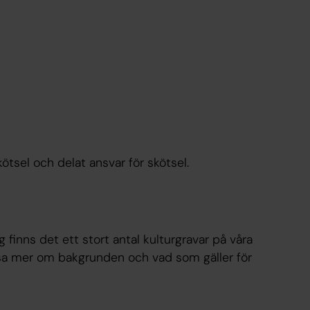
tsel och delat ansvar för skötsel.
 finns det ett stort antal kulturgravar på våra
äsa mer om bakgrunden och vad som gäller för