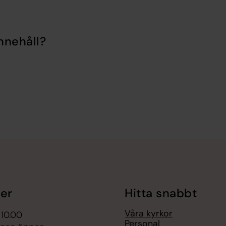
nnehåll?
er
Hitta snabbt
Våra kyrkor
 10.00
Personal