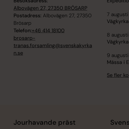
Besöksadress:
Expediti
Albovägen 27, 27350 BRÖSARP
7 augusti
Postadress:
Albovägen 27, 27350
Vägkyrka 
Brösarp
Telefon:
+46 414 18100
8 augusti
brosarp-
Vägkyrka 
tranas.forsamling@svenskakyrka
n.se
9 augusti
Mässa i E
Se fler 
Jourhavande präst
Svens