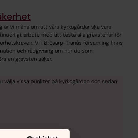
äkerhet
g är vi måna om att våra kyrkogårdar ska vara
tinuerligt arbete med att testa alla gravstenar för
erhetskraven. Vi i Brösarp-Tranås församling finns
formation och rådgivning om hur du som
ra en gravsten säker.
u välja vissa punkter på kyrkogården och sedan