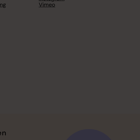
ing
Vimeo
en