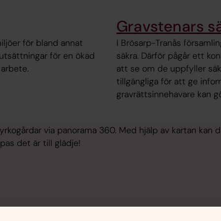
Gravstenars s
miljöer för bland annat
I Brösarp-Tranås församlin
örutsättningar för en ökad
säkra. Därför pågår ett kon
 arbete.
att se om de uppfyller säk
tillgängliga för att ge in
gravrättsinnehavare kan gö
rkogårdar via panorama 360. Med hjälp av kartan kan d
as det är till glädje!