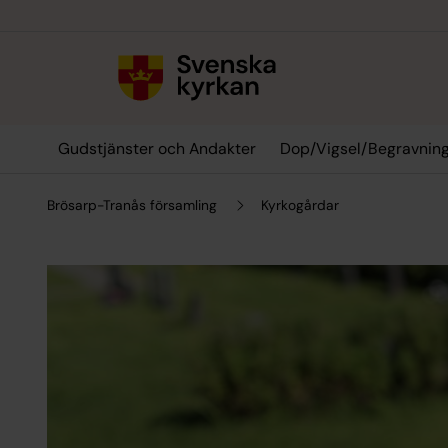
Till innehållet
Till undermeny
Gudstjänster och Andakter
Dop/Vigsel/Begravnin
Brösarp-Tranås församling
Kyrkogårdar