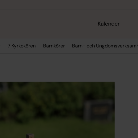
Kalender
g
7 Kyrkokören
Barnkörer
Barn- och Ungdomsverksam