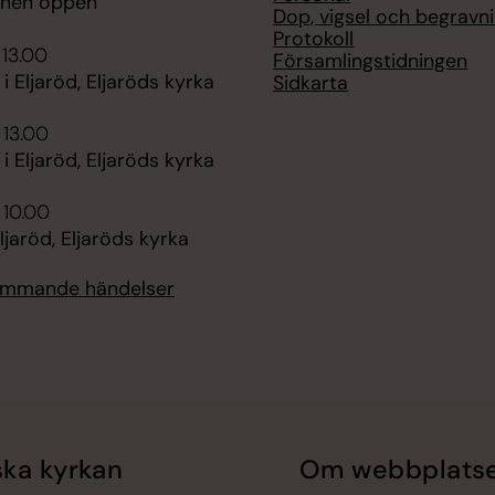
onen öppen
Dop, vigsel och begravn
Protokoll
 13.00
Församlingstidningen
i Eljaröd, Eljaröds kyrka
Sidkarta
 13.00
i Eljaröd, Eljaröds kyrka
 10.00
ljaröd, Eljaröds kyrka
kommande händelser
ka kyrkan
Om webbplats