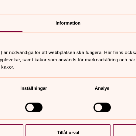
Information
Andrarums kyrkogård
) är nödvändiga för att webbplatsen ska fungera. Här finns ocks
pplevelse, samt kakor som används för marknadsföring och när vi
Upptäck Andrarums kyrkogård via panorama 360.
 kakor.
Med hjälp av kartan kan du välja vissa punkter på
kyrkogården och sedan se dig omkring. Hoppas
det är till glädje!
Inställningar
Analys
Onslunda kyrkogård
Upptäck Onslunda kyrkogård via panorama 360.
Med hjälp av kartan kan du välja vissa punkter på
Tillåt urval