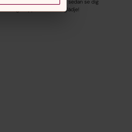
punkter på kyrkogården och sedan se dig
omkring. Hoppas det är till glädje!