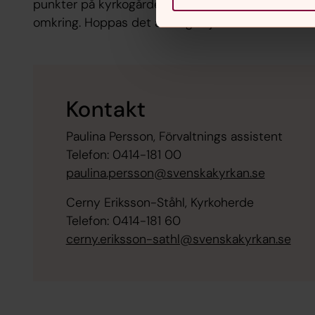
punkter på kyrkogården och sedan se dig
omkring. Hoppas det är till glädje!
Kontakt
Paulina Persson, Förvaltnings assistent
Telefon: 0414-181 00
paulina.persson@svenskakyrkan.se
Cerny Eriksson-Ståhl, Kyrkoherde
Telefon: 0414-181 60
cerny.eriksson-sathl@svenskakyrkan.se