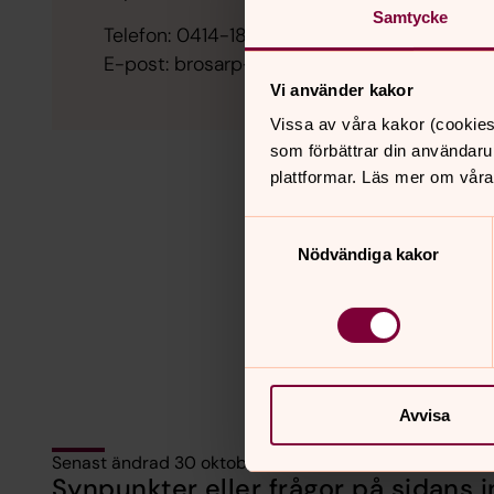
Samtycke
Telefon: 0414-181 00
E-post: brosarp-tranas.forsamling@svenska
Vi använder kakor
Vissa av våra kakor (cookies
som förbättrar din användaru
plattformar. Läs mer om våra
Samtyckesval
Nödvändiga kakor
Avvisa
Senast ändrad 30 oktober 2023
Synpunkter eller frågor på sidans i