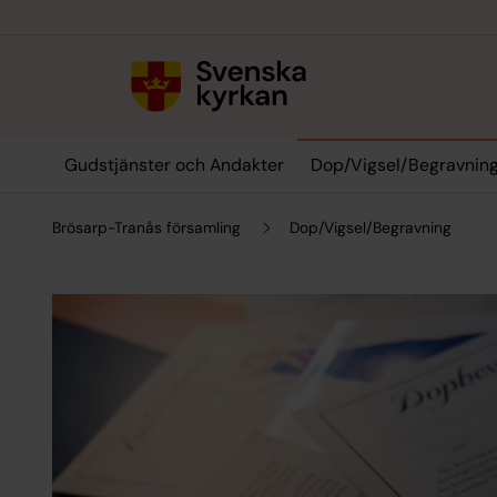
Till innehållet
Till undermeny
Gudstjänster och Andakter
Dop/Vigsel/Begravnin
Brösarp-Tranås församling
Dop/Vigsel/Begravning