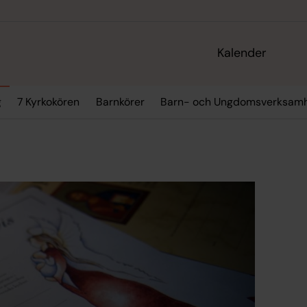
Kalender
g
7 Kyrkokören
Barnkörer
Barn- och Ungdomsverksam