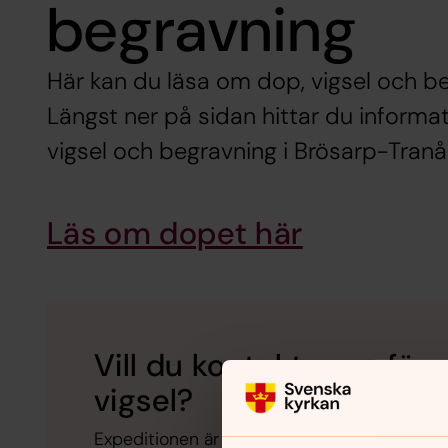
begravning
Här kan du läsa om dop, vigsel och be
Längst ner på sidan hittar du informa
vigsel och begravning i Brösarp-Tranå
Läs om dopet här
Vill du kontakta oss för 
vigsel?
Expeditionen är öppen måndag och torsdag m