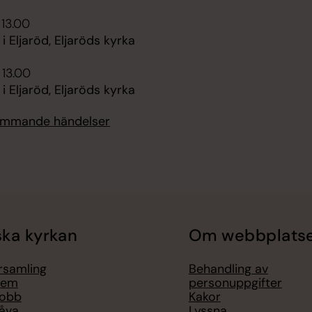
 13.00
i Eljaröd, Eljaröds kyrka
 13.00
i Eljaröd, Eljaröds kyrka
kommande händelser
ka kyrkan
Om webbplats
örsamling
Behandling av
lem
personuppgifter
jobb
Kakor
åva
Lyssna