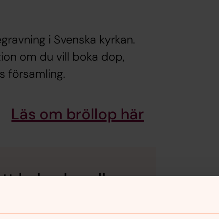
gravning i Svenska kyrkan.
tion om du vill boka dop,
s församling.
Läs om bröllop här
att boka dop eller
ellan kl. 09.30-10.30.