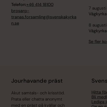
Telefon:
+46 414 18100
7 augusti
brosarp-
Vägkyrka 
tranas.forsamling@svenskakyrka
n.se
8 augusti
Vägkyrka 
Se fler 
Jourhavande präst
Svens
Hitta f
Akut samtals- och krisstöd.
Bli med
Prata eller chatta anonymt
Lediga 
med en präst på kvällar och
Ge en g