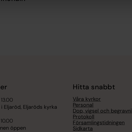
er
Hitta snabbt
Våra kyrkor
 13.00
Personal
i Eljaröd, Eljaröds kyrka
Dop, vigsel och begravn
Protokoll
 10.00
Församlingstidningen
onen öppen
Sidkarta