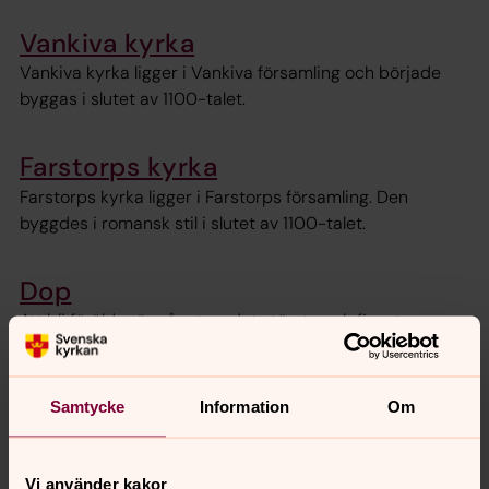
Vankiva kyrka
Vankiva kyrka ligger i Vankiva församling och började
byggas i slutet av 1100-talet.
Farstorps kyrka
Farstorps kyrka ligger i Farstorps församling. Den
byggdes i romansk stil i slutet av 1100-talet.
Dop
Att bli förälder är något av det största och finaste man
kan få vara med om i livet. Svenska kyrkan tror på en
Gud som av kärlek skänkt livet till varenda människa.
Samtycke
Information
Om
Konfirmation
Vad är kärlek? Varför finns ondskan? Vad är meningen
Vi använder kakor