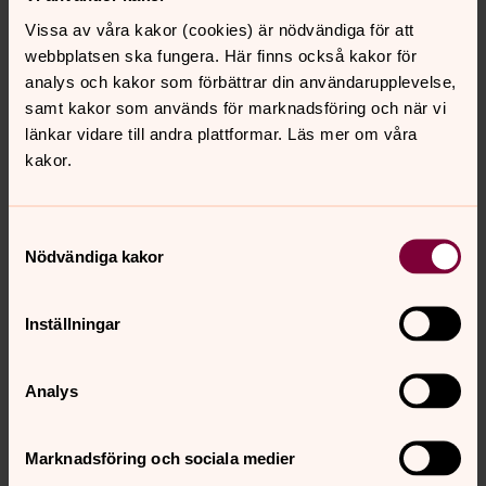
med just mitt liv? Finns Gud? Vad är Gud? Och vem var
Vissa av våra kakor (cookies) är nödvändiga för att
den där Jesus egentligen?
webbplatsen ska fungera. Här finns också kakor för
analys och kakor som förbättrar din användarupplevelse,
Bröllop
samt kakor som används för marknadsföring och när vi
När två hjärtan möts och vill förenas kan det vara som
länkar vidare till andra plattformar. Läs mer om våra
att få en försmak av himmelriket. En vigsel i kyrkan är en
kakor.
fest, men också en stund av helighet. Ett minne för livet
att hålla fast vid när det stormar i våra relationer.
Samtyckesval
Nödvändiga kakor
Vuxna
Svenska kyrkan i Bjärnums pastorat vill vara en plats där
Inställningar
människor får möta varandra och Gud och bygga
relationer. Läs mer om våra verksamheter!
Analys
Barn och familj
Tro och tillit till en himmelsk förälder som tar hand om
Marknadsföring och sociala medier
oss betyder mycket för många barn. Här kan du läsa om