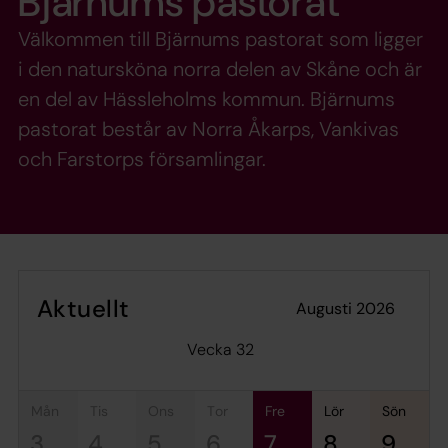
Bjärnums pastorat
Välkommen till Bjärnums pastorat som ligger
i den natursköna norra delen av Skåne och är
en del av Hässleholms kommun. Bjärnums
pastorat består av Norra Åkarps, Vankivas
och Farstorps församlingar.
Aktuellt
augusti 2026
Vecka 32
mån
tis
ons
tor
fre
lör
sön
3
4
5
6
7
8
9