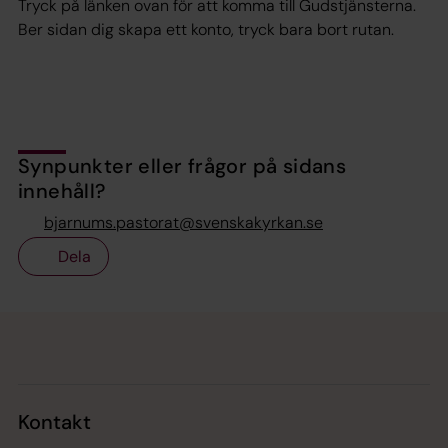
Tryck på länken ovan för att komma till Gudstjänsterna.
Ber sidan dig skapa ett konto, tryck bara bort rutan.
Synpunkter eller frågor på sidans
innehåll?
bjarnums.pastorat@svenskakyrkan.se
Dela
Tillbaka till toppen
Tillbaka till innehållet
Kontakt