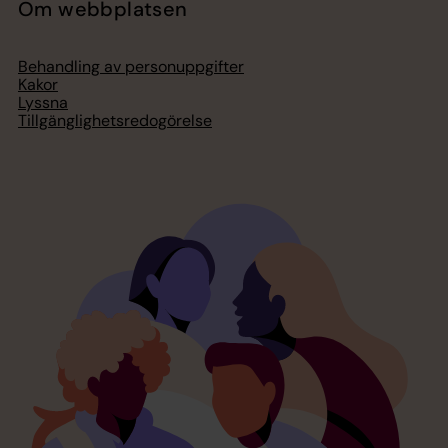
Om webbplatsen
Behandling av personuppgifter
Kakor
Lyssna
Tillgänglighetsredogörelse