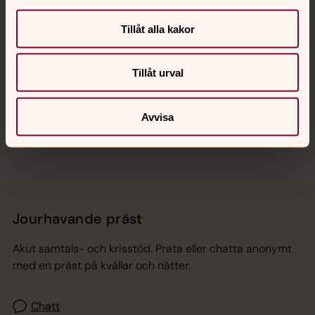
Kalender
Tillåt alla kakor
Hitta snabbt
Tillåt urval
Sociala kanaler
Avvisa
Jourhavande präst
Akut samtals- och krisstöd. Prata eller chatta anonymt
med en präst på kvällar och nätter.
Chatt