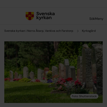
Till innehållet
Till undermeny
Sök
Meny
Svenska kyrkan i Norra Åkarp, Vankiva och Farstorp
Kyrkogård