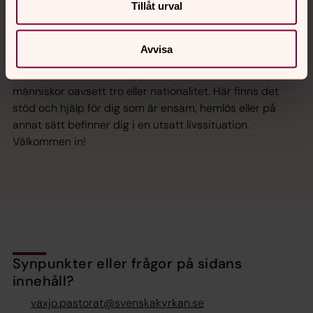
Tillåt urval
eller för svåra att prata om.
Avvisa
Diakonicentrum
Diakonicentrum är ett öppet rum som välkomnar
människor oavsett tro eller nationalitet. Här finns det
stöd och hjälp för dig som är ensam, hemlös eller på
annat sätt befinner dig i en utsatt livssituation.
Välkommen in!
Synpunkter eller frågor på sidans
innehåll?
vaxjo.pastorat@svenskakyrkan.se