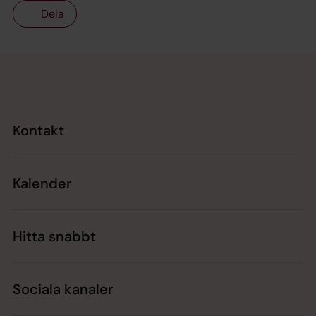
Dela
Tillbaka till toppen
Tillbaka till innehållet
Kontakt
Kalender
Hitta snabbt
Sociala kanaler