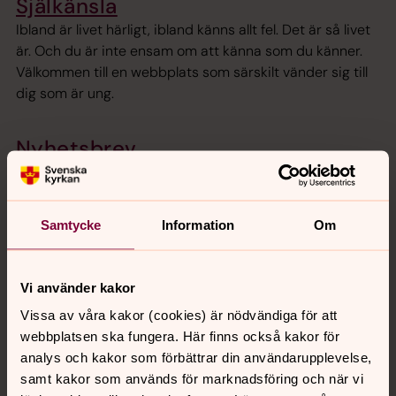
Själkänsla
Ibland är livet härligt, ibland känns allt fel. Det är så livet
är. Och du är inte ensam om att känna som du känner.
Välkommen till en webbplats som särskilt vänder sig till
dig som är ung.
Nyhetsbrev
Anmäl dig till Svenska kyrkans digitala nyhetsbrev och få
del av senaste nytt i verksamheten, aktuella händelser
och ett uppdaterat gudstjänstprogram.
Samtycke
Information
Om
Programblad
Vi använder kakor
Programbladen är en överblicksbild av vad som är på
gång inom Svenska kyrkan Växjö. På grund av mängden
Vissa av våra kakor (cookies) är nödvändiga för att
information är de uppdelade i fem områden. Tryckta
webbplatsen ska fungera. Här finns också kakor för
programblad finns att hämta i kyrkorna.
analys och kakor som förbättrar din användarupplevelse,
samt kakor som används för marknadsföring och när vi