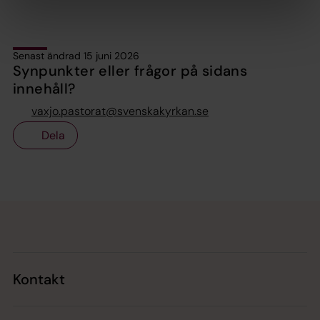
Senast ändrad 15 juni 2026
Synpunkter eller frågor på sidans
innehåll?
vaxjo.pastorat@svenskakyrkan.se
Dela
Tillbaka till toppen
Tillbaka till innehållet
Kontakt