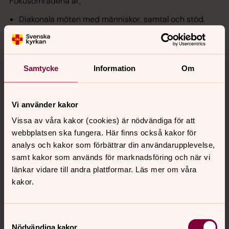
Fokusområdena är;
Diakonala möten med människor, samtal och stöd.
Fysiska och praktiska samt tillgänglighet och
säkerhet.
Historisk/teologisk förankring och betydelse.
Samtycke
Information
Om
Konstnärliga och arkitektoniska aspekter med
utomhusmiljö.
Musikaliska.
Vi använder kakor
Pedagogiska.
Vissa av våra kakor (cookies) är nödvändiga för att
webbplatsen ska fungera. Här finns också kakor för
Behovsanalys arbetsgrupperna, består av 5-6 personer,
analys och kakor som förbättrar din användarupplevelse,
ska fördjupa sig i de behov som sammanställts inom de
samt kakor som används för marknadsföring och när vi
olika områdena. Resultaten från behovsanalysgrupperna
länkar vidare till andra plattformar. Läs mer om våra
tar vi sedan med oss in i vårt fortsatta arbete.
kakor.
Svenska kyrkan Växjö arbetar nu för att Växjö domkyrka
ska bli ännu vackrare och mer funktionell och vårt
Samtyckesval
arbete kommer du att kunna följa här.
Nödvändiga kakor