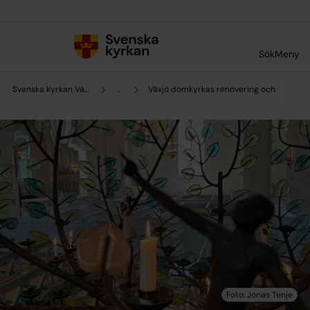
Till innehållet
Till undermeny
Sök
Meny
Svenska kyrkan Växjö
...
Växjö domkyrkas renovering och omgesta