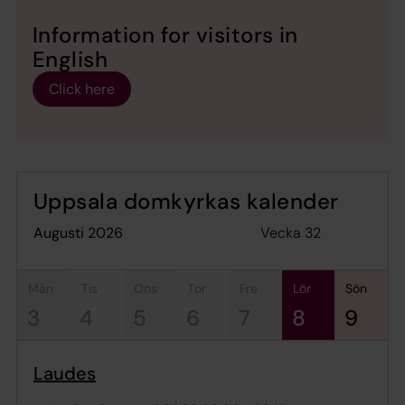
Information for visitors in
English
Click here
Uppsala domkyrkas kalender
Vecka 32
augusti 2026
mån
tis
ons
tor
fre
lör
sön
3
4
5
6
7
8
9
Laudes