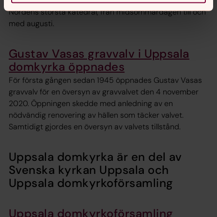
lunchkonserter - här hittar du alla musikevenemang i
Nordens största katedral, från midsommardagen till och
med augusti.
Gustav Vasas gravvalv i Uppsala
domkyrka öppnades
För första gången sedan 1945 öppnades Gustav Vasas
gravvalv för en översyn av gravvalvet den 4 november
2020. Öppningen skedde med anledning av en
nödvändig renovering av hällen som täcker valvet.
Samtidigt gjordes en översyn av valvets tillstånd.
Uppsala domkyrka är en del av
Svenska kyrkan Uppsala och
Uppsala domkyrkoförsamling
Uppsala domkyrkoförsamling