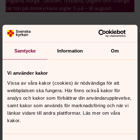
England, Norge, Tjeckien, Tyskland, Ungern och Sverige
tar ton på domkyrkans orglar 5 juli - 16 augusti.
Välkommen att sjunga upp för
domkyrkans "yngsta" körer
Uppsala domkyrkas lilla flickkör och lilla gosskör söker
Samtycke
Information
Om
nya sångare. Alla intresserade i 8-9-årsåldern är
välkomna till drop in-provsjungning tisdag 11 juni kl
15.00-17.00.
Vi använder kakor
Vissa av våra kakor (cookies) är nödvändiga för att
Sean Henrys "Who Am I?" visas hela
webbplatsen ska fungera. Här finns också kakor för
sommaren
analys och kakor som förbättrar din användarupplevelse,
Missa inte den uppmärksammade skulpturutställningen
samt kakor som används för marknadsföring och när vi
i Uppsala domkyrka. Verken finns utanför och inne i
länkar vidare till andra plattformar. Läs mer om våra
kyrkorummet och kan ses 28 maj-30 augusti varje dag
kakor.
kl 8-18.