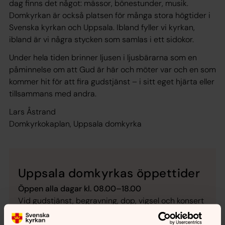
dag finns det något: mässor, bönestunder, musik.
Domkyrkan är också platsen för många stora högtider i
Svenska kyrkan och Uppsala. Ibland fyller vi kyrkan,
ibland är vi några stycken som samlas i ett sidokor.
Under hela tiden brinner ljusen i ljusbärarna som en
påminnelse om att Gud är här och möter var och en som
kommer hit för att fira gudstjänst – i sitt eget hjärta eller
tillsammans med andra.
Lars Åstrand
Domkyrkokaplan, Uppsala domkyrka
Uppsala domkyrkas öppettider
Öppen alla dagar kl. 08.00–18.00
Vid gudstjänst, begravning, dop, vigsel och konsert
är tillgängligheten begränsad. Under högmässan på
söndagar kl. 11.00 - ca 12.30 är inte rundvandring i