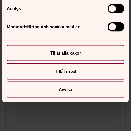
15.30–17.30 i Mennanders kor i domkyrkan.
Analys
Enskilt drop in-samtal med diakon eller präst mån–
fre kl. 15.30–17.30 i Mennanders kor. Avvikelser kan
Marknadsföring och sociala medier
förekomma och annonseras i webbkalendern (se
nedan).
Tillåt alla kakor
Tillåt urval
Avvisa