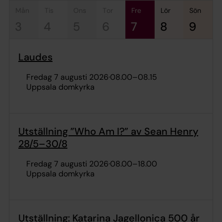
mån
tis
ons
tor
fre
lör
sön
3
4
5
6
7
8
9
Laudes
fredag 7 augusti 2026
·
08.00
–
08.15
Uppsala domkyrka
Utställning ”Who Am I?” av Sean Henry
28/5–30/8
fredag 7 augusti 2026
·
08.00
–
18.00
Uppsala domkyrka
Utställning: Katarina Jagellonica 500 år