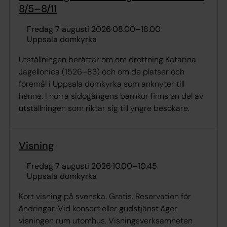
8/5–8/11
fredag 7 augusti 2026
·
08.00
–
18.00
Uppsala domkyrka
Utställningen berättar om om drottning Katarina
Jagellonica (1526–83) och om de platser och
föremål i Uppsala domkyrka som anknyter till
henne. I norra sidogångens barnkor finns en del av
utställningen som riktar sig till yngre besökare.
Visning
fredag 7 augusti 2026
·
10.00
–
10.45
Uppsala domkyrka
Kort visning på svenska. Gratis. Reservation för
ändringar. Vid konsert eller gudstjänst äger
visningen rum utomhus. Visningsverksamheten