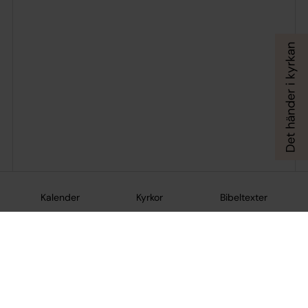
Kalender
Kyrkor
Bibeltexter