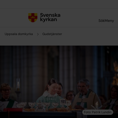
Till innehållet
Till undermeny
Sök
Meny
Uppsala domkyrka
Gudstjänster