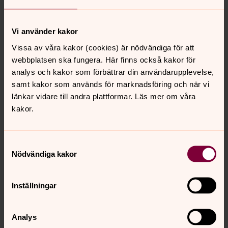
Vi sköter stadskyrkogårdarna och
begravningsverksamheten för Uppsala stad, oavsett
medlemskap eller livsåskådning.
Vi använder kakor
Vissa av våra kakor (cookies) är nödvändiga för att
Kapellen och Trädkyrkan
webbplatsen ska fungera. Här finns också kakor för
Uppsala kyrkogårdar har tre vackra och stämningsfulla
analys och kakor som förbättrar din användarupplevelse,
kapell samt en Trädkyrka. På Gamla kyrkogården finns
samt kakor som används för marknadsföring och när vi
Stillhetens kapell och på Berthåga kyrkogård finns
länkar vidare till andra plattformar. Läs mer om våra
Stefanskapellet, S:t Eriks kapell samt Trädkyrkan.
kakor.
Kyrkogårdar och minneslundar
Samtyckesval
Både som vilorum för våra avlidna och som värdigt
Nödvändiga kakor
gestaltade parker, har även kyrkogårdarna
kulturhistoriskt värde. Läs mer om kyrkogårdarna,
Inställningar
minneslundarna och hur du hittar en specifik grav.
Analys
Kyrkogårdar i gravfrågor i