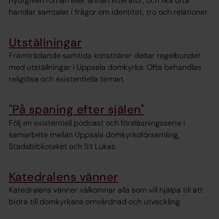
nyutgiven roman eller annan litteratur, och lika ofta
handlar samtalet i frågor om identitet, tro och relationer.
Utställningar
Framträdande samtida konstnärer deltar regelbundet
med utställningar i Uppsala domkyrka. Ofta behandlas
religiösa och existentiella teman.
"På spaning efter själen"
Följ en existentiell podcast och föreläsningsserie i
samarbete mellan Uppsala domkyrkoförsamling,
Stadsbiblioteket och S:t Lukas.
Katedralens vänner
Katedralens vänner välkomnar alla som vill hjälpa till att
bidra till domkyrkans omvårdnad och utveckling.