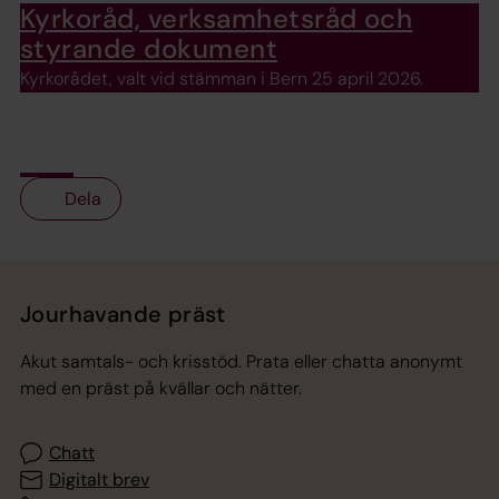
Kyrkoråd, verksamhetsråd och
styrande dokument
Kyrkorådet, valt vid stämman i Bern 25 april 2026.
Dela
Tillbaka till toppen
Tillbaka till innehållet
Jourhavande präst
Akut samtals- och krisstöd. Prata eller chatta anonymt
med en präst på kvällar och nätter.
Chatt
Digitalt brev