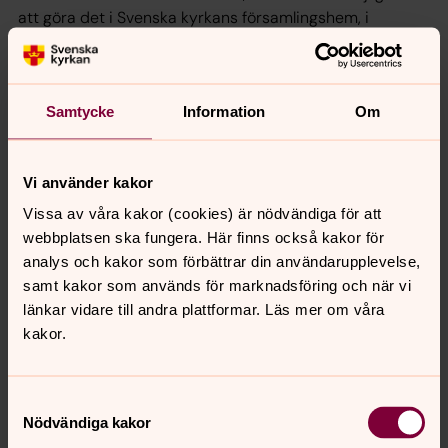
att göra det i Svenska kyrkans församlingshem, i
Lausanne eller Zürich.
Nyttiga länkar i Schweiz
Samtycke
Information
Om
Vi tar tacksamt emot förslag på nya länkar som vi
utvärderar och publicerar om förslaget överensstämmer
med våra riktlinjer.
Vi använder kakor
Vissa av våra kakor (cookies) är nödvändiga för att
Diakoni
webbplatsen ska fungera. Här finns också kakor för
analys och kakor som förbättrar din användarupplevelse,
Alla behöver vi ibland hjälp på olika sätt. Behöver du
samt kakor som används för marknadsföring och när vi
hjälp att handla mat och mediciner kan vi, speciellt för
länkar vidare till andra plattformar. Läs mer om våra
äldre som som tycker att det är obehagligt med smitta
kakor.
och stora folksamlingar, erbjuda hjälp. Ibland kan hjälpen
också bestå av något så enkelt som ett samtal. Hör av
dig till oss på zurich@svenskakyrkan.se så hjälps vi åt.
Samtyckesval
Nödvändiga kakor