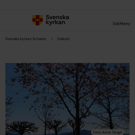
Till innehållet
Till undermeny
Sök
Meny
Svenska kyrkan Schweiz
Diakoni