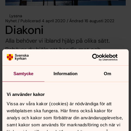
Lyssna
Nyhet / Publicerad 4 april 2020 / Ändrad 16 augusti 2022
Diakoni
Alla behöver vi ibland hjälp på olika sätt.
Behöver du hjälp att handla mat och
mediciner kan vi, speciellt för äldre som som
tycker att det är obehagligt med smitta och
Samtycke
Information
Om
stora folksamlingar, erbjuda hjälp. Ibland kan
hjälpen också bestå av något så enkelt som
ett samtal. Hör av dig till oss på
Vi använder kakor
zurich@svenskakyrkan.se så hjälps vi åt.
Vissa av våra kakor (cookies) är nödvändiga för att
webbplatsen ska fungera. Här finns också kakor för
analys och kakor som förbättrar din användarupplevelse,
samt kakor som används för marknadsföring och när vi