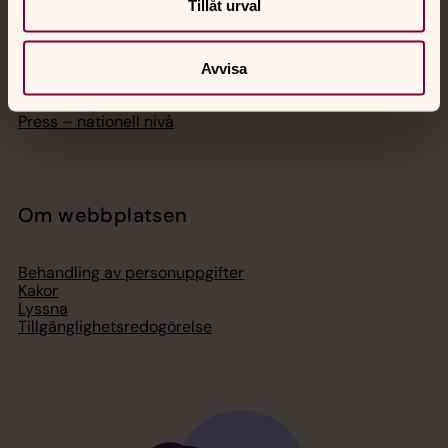
Tillåt urval
Bli medlem
Lediga jobb
Ge en gåva
Organisation
Avvisa
Act Svenska kyrkan
Svenska kyrkan i utlandet
Press – nationell nivå
Om webbplatsen
Behandling av personuppgifter
Kakor
Lyssna
Tillgänglighetsredogörelse