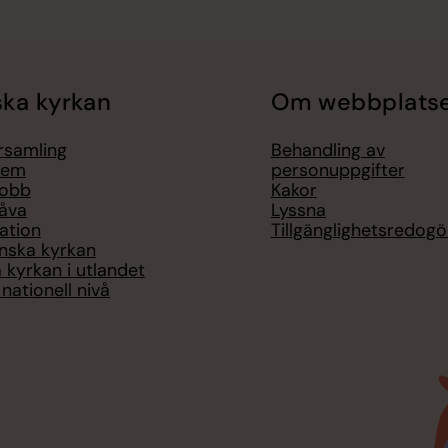
ka kyrkan
Om webbplats
örsamling
Behandling av
lem
personuppgifter
jobb
Kakor
åva
Lyssna
ation
Tillgänglighetsredogö
nska kyrkan
 kyrkan i utlandet
nationell nivå