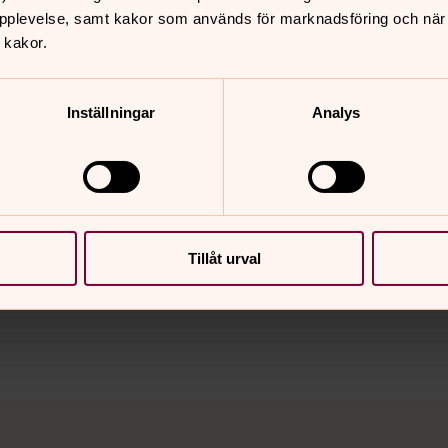
Sven Ljungbergs konst i
pplevelse, samt kakor som används för marknadsföring och när vi
 kakor.
Ljungby församlingshem
Inställningar
Analys
nnehåll?
Tillåt urval