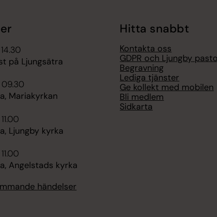
er
Hitta snabbt
Kontakta oss
 14.30
GDPR och Ljungby pasto
st på Ljungsätra
Begravning
Lediga tjänster
 09.30
Ge kollekt med mobilen
, Mariakyrkan
Bli medlem
Sidkarta
 11.00
, Ljungby kyrka
 11.00
, Angelstads kyrka
kommande händelser