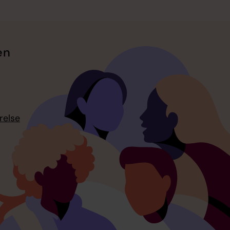
en
relse