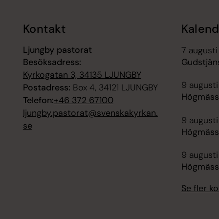
Kontakt
Kalend
Ljungby pastorat
7 augusti
Besöksadress:
Gudstjän
Kyrkogatan 3, 34135 LJUNGBY
9 augusti
Postadress:
Box 4, 34121 LJUNGBY
Högmässa
Telefon:
+46 372 67100
ljungby.pastorat@svenskakyrkan.
9 augusti
se
Högmässa
9 augusti
Högmässa
Se fler 