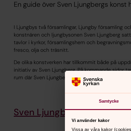
En guide över Sven Ljungbergs konst h
I Ljungbys två församlingar, Ljungby församling oc
konstnären och ljungbysonen Sven Ljungberg satt
tavlor i kyrkor, församlingshem och begravningsmu
fresco, olja och träsnitt.
De olika konstverken har tillkommit både på uppd
initiativ av Sven Ljungberg. På kommande sidor t
rum där Sven Ljungbergs konst finns representer
Samtycke
Sven Ljungbergs konst i Lj
Vi använder kakor
Vissa av våra kakor (cookies