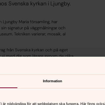
os Svenska kyrkan i Ljungby.
h Ljungby Maria församling, har
 sin signatur på väggmålningar och
seum. Tekniken varierar; mosaik, al
rag från Svenska kyrkan och på eget
ar vi med dig som läsare genom de olika
ad.
Information
ungby kyrka
Sven Ljungber
) är nödvändiga för att webbplatsen ska fungera. Här finns ocks