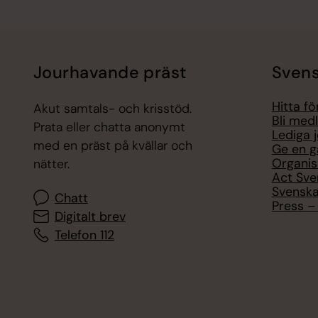
Jourhavande präst
Svens
Hitta f
Akut samtals- och krisstöd.
Bli med
Prata eller chatta anonymt
Lediga 
med en präst på kvällar och
Ge en g
Organis
nätter.
Act Sve
Svenska
Chatt
Press – 
Digitalt brev
Telefon 112