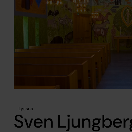
Lyssna
Sven Ljungber