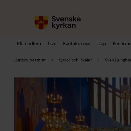
Till innehållet
Till undermeny
Bli medlem
Live
Kontakta oss
Dop
Konfirma
Ljungby pastorat
Kyrkor och lokaler
Sven Ljungbe