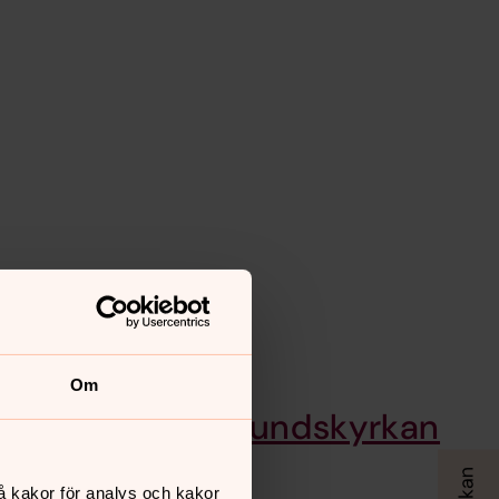
Om
gs konst i Annelundskyrkan
å kakor för analys och kakor