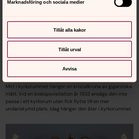
Marknadsföring och sociala medier
Upplysningen
Vid en renovering 1929-1930 byggdes främre delen av
Tillåt alla kakor
kyrkan in så att sakristian kom att ligga bakom altaret
och korfönstren togs bort. Under denna renovering fick
också kyrkan el.
Tillåt urval
Två stora ljuskransar lyser nu upp kyrkorummet. De är
ritade av en dansk formgivare och tillverkade av
Avvisa
konstsmed Åke Wremp, Angelstad.
Mitt i kyrkorummet hänger en kristallkrona av gigantiska
mått. Vid en biskopsvisitation år 1933 ansågs den inte
passa i ett kyrkorum utan fick flytta till en mer
undanskymd plats. Idag hänger den åter i kyrkorummet.