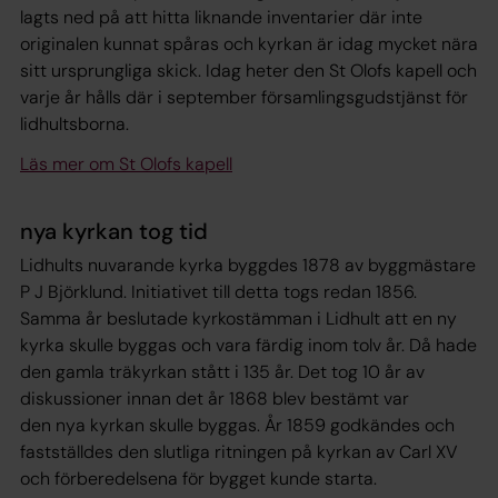
lagts ned på att hitta liknande inventarier där inte
originalen kunnat spåras och kyrkan är idag mycket nära
sitt ursprungliga skick. Idag heter den St Olofs kapell och
varje år hålls där i september församlingsgudstjänst för
lidhultsborna.
Läs mer om St Olofs kapell
nya kyrkan tog tid
Lidhults nuvarande kyrka byggdes 1878 av byggmästare
P J Björklund. Initiativet till detta togs redan 1856.
Samma år beslutade kyrkostämman i Lidhult att en ny
kyrka skulle byggas och vara färdig inom tolv år. Då hade
den gamla träkyrkan stått i 135 år. Det tog 10 år av
diskussioner innan det år 1868 blev bestämt var
den nya kyrkan skulle byggas. År 1859 godkändes och
fastställdes den slutliga ritningen på kyrkan av Carl XV
och förberedelsena för bygget kunde starta.