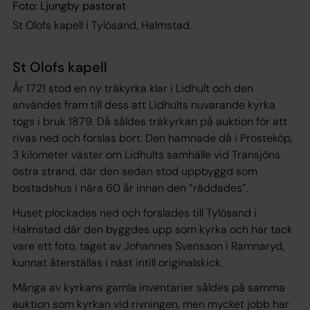
Foto: Ljungby pastorat
St Olofs kapell i Tylösand, Halmstad.
St Olofs kapell
År 1721 stod en ny träkyrka klar i Lidhult och den
användes fram till dess att Lidhults nuvarande kyrka
togs i bruk 1879. Då såldes träkyrkan på auktion för att
rivas ned och forslas bort. Den hamnade då i Prosteköp,
3 kilometer väster om Lidhults samhälle vid Transjöns
östra strand, där den sedan stod uppbyggd som
bostadshus i nära 60 år innan den ”räddades”.
Huset plockades ned och forslades till Tylösand i
Halmstad där den byggdes upp som kyrka och har tack
vare ett foto, taget av Johannes Svensson i Ramnaryd,
kunnat återställas i näst intill originalskick.
Många av kyrkans gamla inventarier såldes på samma
auktion som kyrkan vid rivningen, men mycket jobb har