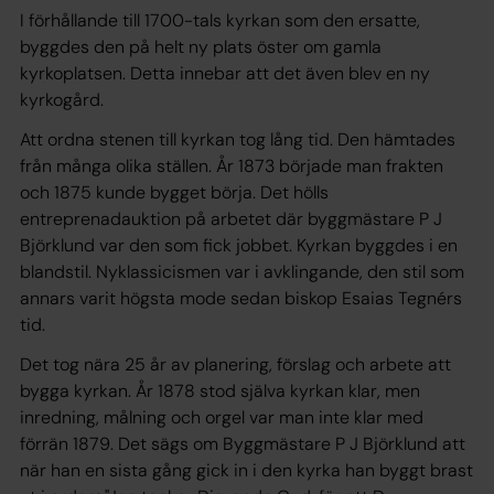
I förhållande till 1700-tals kyrkan som den ersatte,
byggdes den på helt ny plats öster om gamla
kyrkoplatsen. Detta innebar att det även blev en ny
kyrkogård.
Att ordna stenen till kyrkan tog lång tid. Den hämtades
från många olika ställen. År 1873 började man frakten
och 1875 kunde bygget börja. Det hölls
entreprenadauktion på arbetet där byggmästare P J
Björklund var den som fick jobbet. Kyrkan byggdes i en
blandstil. Nyklassicismen var i avklingande, den stil som
annars varit högsta mode sedan biskop Esaias Tegnérs
tid.
Det tog nära 25 år av planering, förslag och arbete att
bygga kyrkan. År 1878 stod själva kyrkan klar, men
inredning, målning och orgel var man inte klar med
förrän 1879. Det sägs om Byggmästare P J Björklund att
när han en sista gång gick in i den kyrka han byggt brast