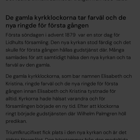
De gamla kyrkklockorna tar farväl och de
nya ringde för första gången
Första söndagen i advent 1879 var en stor dag för
Lidhults församling. Den nya kyrkan stod färdig och det
skulle för första gången hållas gudstjänst där. Många
samlades för att samtidigt hälsa den nya kyrkan och ta
farväl av den gamla.
De gamla kyrkklockorna, som bar namnen Elisabeth och
Kristina, ringde farväl och de nya ringde för första
gången innan Elisabeth och Kristina tystnade för
alltid. Kyrkorna hade hälsat varandra och för
församlingen började en ny tid. Efter att klockorna
ringt började gudstjänsten där Wilhelm Palmgren höll
predikan.
Triumfkrucifixet fick plats i den nya kyrkan och är det
äldsta föremålet. Den härstammar från den medeltida