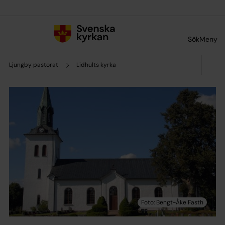
Till innehållet
Till undermeny
Sök
Meny
Ljungby pastorat
Lidhults kyrka