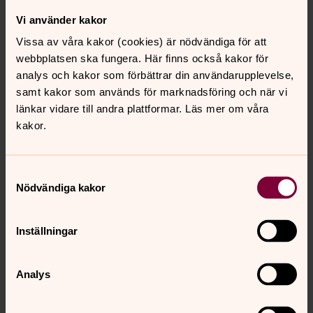
Efter högmässan samlades man ute på den nya
Vi använder kakor
kyrkogården för att inviga begravningsplatsen och så
Vissa av våra kakor (cookies) är nödvändiga för att
var kyrkan slutligen offentligt invigd.
webbplatsen ska fungera. Här finns också kakor för
analys och kakor som förbättrar din användarupplevelse,
samt kakor som används för marknadsföring och när vi
länkar vidare till andra plattformar. Läs mer om våra
kakor.
Samtyckesval
Nödvändiga kakor
Inställningar
Analys
Foto: Bengt-Åke Fasth
Ljuskrans tillverkad av Åke Wremp, Angelstad.