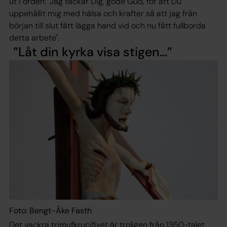
ut i orden: "Jag tackar Dig, gode Gud, för att Du
uppehållit mig med hälsa och krafter så att jag från
början till slut fått lägga hand vid och nu fått fullborda
detta arbete".
Låt din kyrka visa stigen...
Foto: Bengt-Åke Fasth
Det vackra trimufkrucifixet är troligen från 1350-talet.