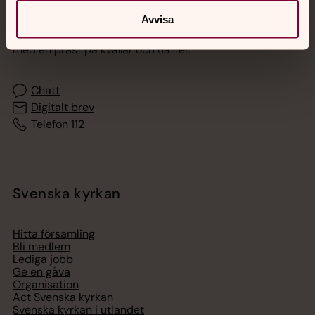
Jourhavande präst
Avvisa
Akut samtals- och krisstöd. Prata eller chatta anonymt
med en präst på kvällar och nätter.
Chatt
Digitalt brev
Telefon 112
Svenska kyrkan
Hitta församling
Bli medlem
Lediga jobb
Ge en gåva
Organisation
Act Svenska kyrkan
Svenska kyrkan i utlandet