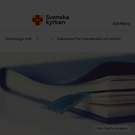
Till innehållet
Till undermeny
Sök
Meny
Göteborgs stift
...
Dokument Förtroendevald och ledning