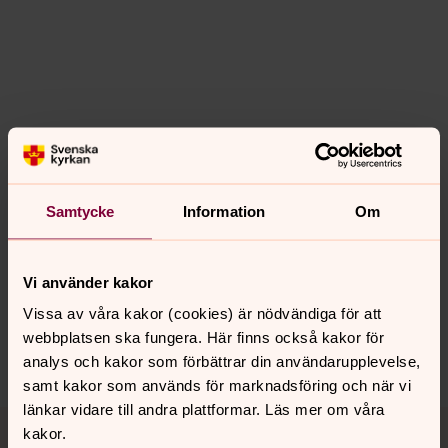
Senast ändrad 20 november 2024
Samtycke
Information
Om
Synpunkter eller frågor på sidans
innehåll?
goteborg.stift@svenskakyrkan.se
Vi använder kakor
Vissa av våra kakor (cookies) är nödvändiga för att
Dela
webbplatsen ska fungera. Här finns också kakor för
analys och kakor som förbättrar din användarupplevelse,
samt kakor som används för marknadsföring och när vi
länkar vidare till andra plattformar. Läs mer om våra
Tillbaka till toppen
Tillbaka till innehållet
kakor.