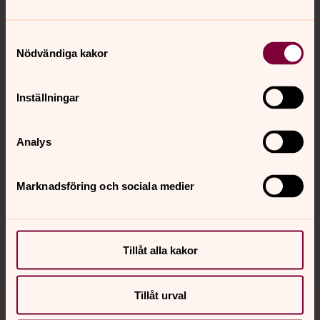
Samtyckesval
Kontakt
Nödvändiga kakor
Inställningar
Kalender
Analys
Hitta snabbt
Marknadsföring och sociala medier
Sociala kanaler
Tillåt alla kakor
Tillåt urval