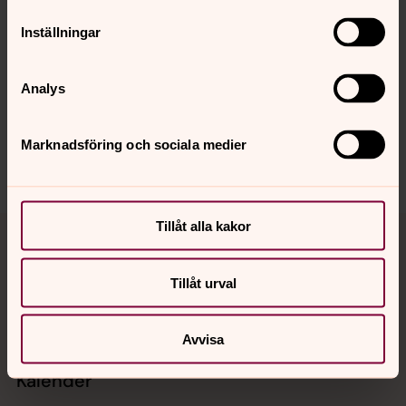
Senast ändrad 22 augusti 2025
Inställningar
Synpunkter eller frågor på sidans
innehåll?
Analys
goteborg.stift@svenskakyrkan.se
Dela
Marknadsföring och sociala medier
Tillbaka till toppen
Tillbaka till innehållet
Tillåt alla kakor
Tillåt urval
Kontakt
Avvisa
Kalender