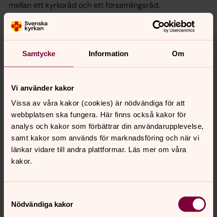
mellan ett kyrkoråd och ett församlingsråd.
Utvärdering av kyrkorådets arbete
När vi närmar oss slutet av mandatperioden är det dags
Samtycke
Information
Om
att knyta ihop säcken. Det är en god idé att utvärdera
kyrkorådets arbete under den gångna mandatperioden
och lämna över sina slutsatser och reflektioner till det
Vi använder kakor
nya.
Vissa av våra kakor (cookies) är nödvändiga för att
webbplatsen ska fungera. Här finns också kakor för
Öppna nomineringsmöten inför val
analys och kakor som förbättrar din användarupplevelse,
av församlingsråd
samt kakor som används för marknadsföring och när vi
länkar vidare till andra plattformar. Läs mer om våra
I varje församling som ingår i ett pastorat ska det finnas
kakor.
ett församlingsråd som styrelse. Inför detta behöver
öppna nomineringsmöten hållas, där församlingen får
inflytande.
Samtyckesval
Nödvändiga kakor