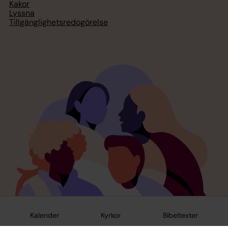
Kakor
Lyssna
Tillgänglighetsredogörelse
Kalender
Kyrkor
Bibeltexter