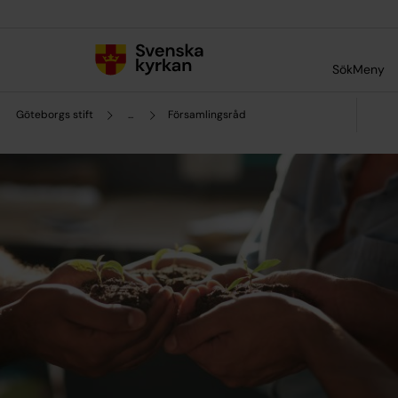
Till innehållet
Till undermeny
Sök
Meny
Göteborgs stift
...
Församlingsråd