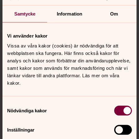
nora.tarnsjo.forsamling@svenskakyrkan.se
Samtycke
Information
Om
Dela
Tillbaka till toppen
Tillbaka till innehållet
Vi använder kakor
Vissa av våra kakor (cookies) är nödvändiga för att
webbplatsen ska fungera. Här finns också kakor för
analys och kakor som förbättrar din användarupplevelse,
Kontakt
samt kakor som används för marknadsföring och när vi
länkar vidare till andra plattformar. Läs mer om våra
kakor.
Kalender
Samtyckesval
Nödvändiga kakor
Hitta snabbt
Inställningar
Sociala kanaler