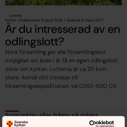
Lyssna
Nyhet / Publicerad 21 april 2016 / Ändrad 9 mars 2017
Är du intresserad av en
odlingslott?
Nora församling ger alla församlingsbor
möjlighet att även i år få en egen odlingslott
öster om kyrkan. Lotterna är ca 20 kvm
stora. Anmäl ditt intresse till
församlingsexpeditionen, tel 0292-500 09.
Synpunkter eller frågor på sidans
innehåll?