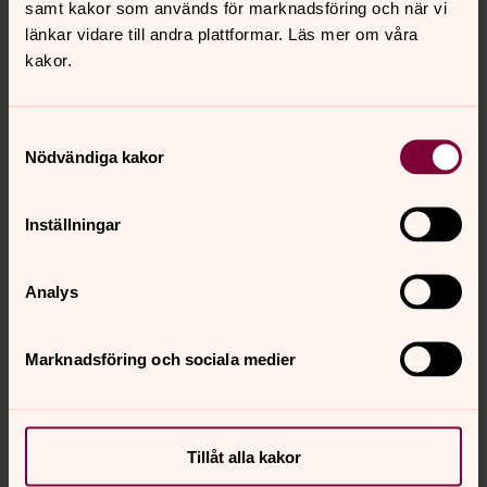
samt kakor som används för marknadsföring och när vi
länkar vidare till andra plattformar. Läs mer om våra
kakor.
Samtyckesval
Nödvändiga kakor
Gerd Simonsdotter
Kyrkomusiker, Vattholma pastorat
Inställningar
Direkt:
018-30 47 25
SMS:
076-145 13 45
gerd.simonsdotter@svenskakyrkan.se
E-post:
Analys
Marknadsföring och sociala medier
Senast ändrad 16 juni 2026
Synpunkter eller frågor på sidans
innehåll?
Tillåt alla kakor