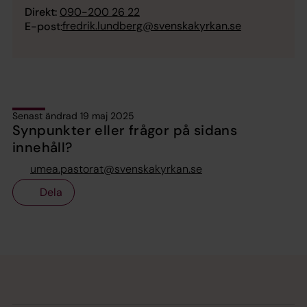
Direkt:
090-200 26 22
fredrik.lundberg@svenskakyrkan.se
E-post:
Senast ändrad 19 maj 2025
Synpunkter eller frågor på sidans
innehåll?
umea.pastorat@svenskakyrkan.se
Dela
Tillbaka till toppen
Tillbaka till innehållet