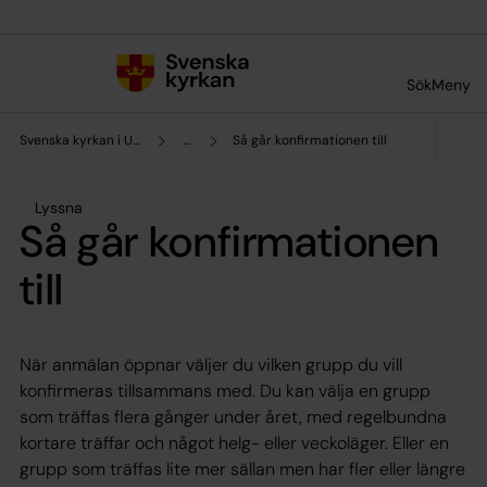
Till innehållet
Till undermeny
Sök
Meny
Svenska kyrkan i Umeå
...
Så går konfirmationen till
Lyssna
Så går konfirmationen
till
När anmälan öppnar väljer du vilken grupp du vill
konfirmeras tillsammans med. Du kan välja en grupp
som träffas flera gånger under året, med regelbundna
kortare träffar och något helg- eller veckoläger. Eller en
grupp som träffas lite mer sällan men har fler eller längre