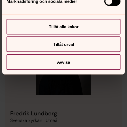
jeanette.brodin@svenskakyrkan.se
E-post:
Marknadsföring och sociala medier
Tillåt alla kakor
Tillåt urval
Avvisa
Fredrik Lundberg
Svenska kyrkan i Umeå