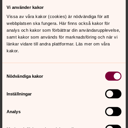
För frågor och mer information
Vi använder kakor
Vissa av våra kakor (cookies) är nödvändiga för att
webbplatsen ska fungera. Här finns också kakor för
analys och kakor som förbättrar din användarupplevelse,
samt kakor som används för marknadsföring och när vi
länkar vidare till andra plattformar. Läs mer om våra
kakor.
Samtyckesval
Nödvändiga kakor
Inställningar
Jeanette Brodin
Svenska kyrkan i Umeå
Analys
Direkt:
090-200 27 26