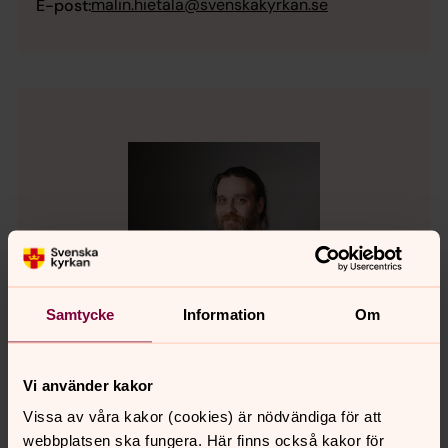
malin.hietala@svenskakyrkan.se
E-post:
Samtycke
Information
Om
Vi använder kakor
Jonas Östlund
Vissa av våra kakor (cookies) är nödvändiga för att
Musiker - organist , Umeå stads församlingsgård,
webbplatsen ska fungera. Här finns också kakor för