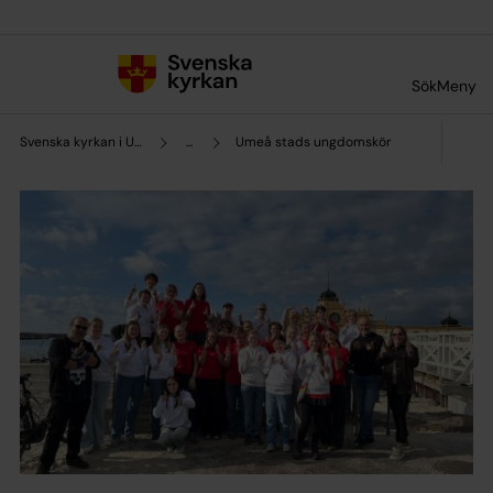
Till innehållet
Till undermeny
Sök
Meny
Svenska kyrkan i Umeå
...
Umeå stads ungdomskör