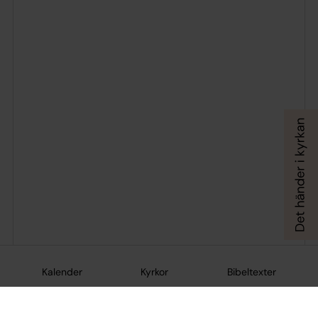
Kalender
Kyrkor
Bibeltexter