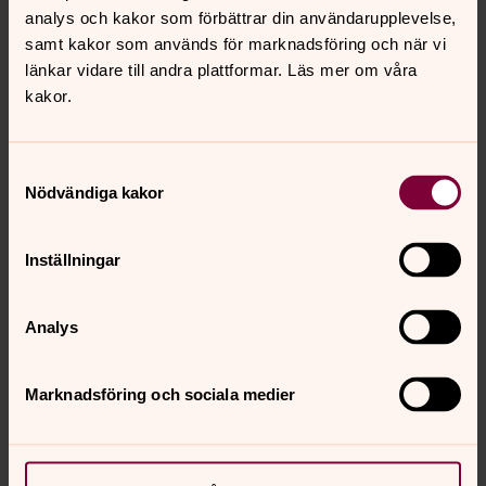
Svenska kyrkan i Umeå
analys och kakor som förbättrar din användarupplevelse,
Direkt:
090-200 26 27
Växel:
090-200 25 00
samt kakor som används för marknadsföring och när vi
jonas.ostlund@svenskakyrkan.se
E-post:
länkar vidare till andra plattformar. Läs mer om våra
kakor.
Samtyckesval
Nödvändiga kakor
Inställningar
Analys
Marknadsföring och sociala medier