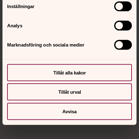
Inställningar
Synpunkter eller frågor på sidans
innehåll?
Analys
leksands.pastorat@svenskakyrkan.se
Marknadsföring och sociala medier
Dela
Tillbaka till toppen
Tillbaka till innehållet
Tillåt alla kakor
Tillåt urval
Kontakt
Avvisa
Kalender