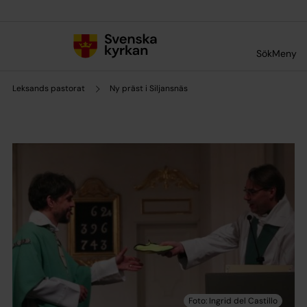
Till innehållet
Till undermeny
Sök
Meny
Leksands pastorat
Ny präst i Siljansnäs