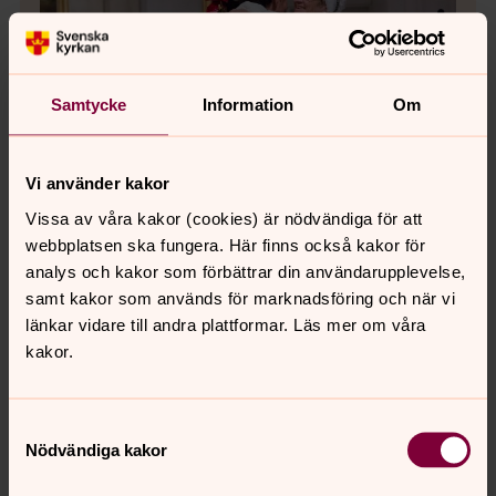
Samtycke
Information
Om
Vi använder kakor
Bild 1 av 7
Foto: Ingrid del castillo
Vissa av våra kakor (cookies) är nödvändiga för att
webbplatsen ska fungera. Här finns också kakor för
analys och kakor som förbättrar din användarupplevelse,
samt kakor som används för marknadsföring och när vi
länkar vidare till andra plattformar. Läs mer om våra
kakor.
Bild 
Öppna bildspel
Samtyckesval
Nödvändiga kakor