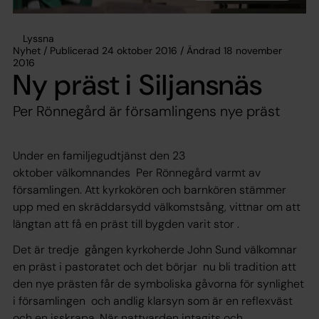
Lyssna
Nyhet / Publicerad 24 oktober 2016 / Ändrad 18 november
2016
Ny präst i Siljansnäs
Per Rönnegård är församlingens nye präst
Under en familjegudtjänst den 23
oktober välkomnandes Per Rönnegård varmt av
församlingen. Att kyrkokören och barnkören stämmer
upp med en skräddarsydd välkomstsång, vittnar om att
längtan att få en präst till bygden varit stor .
Det är tredje gången kyrkoherde John Sund välkomnar
en präst i pastoratet och det börjar nu bli tradition att
den nye prästen får de symboliska gåvorna för synlighet
i församlingen och andlig klarsyn som är en reflexväst
och en isskrapa. När nattvarden intagits och