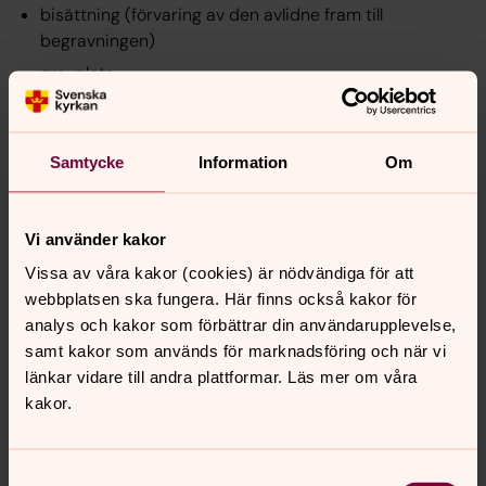
bisättning (förvaring av den avlidne fram till
begravningen)
gravplats
gravöppning, grävning
kremering
Samtycke
Information
Om
gravsättning av kista eller urna eller jordning/
spridning av askan samt iordningsställande av
gravplatsen.
Vi använder kakor
Som medlem i Svenska kyrkan har du rätt till
Vissa av våra kakor (cookies) är nödvändiga för att
upplåtelse av kyrka
webbplatsen ska fungera. Här finns också kakor för
analys och kakor som förbättrar din användarupplevelse,
präst vid begravningsgudstjänsten
samt kakor som används för marknadsföring och när vi
kyrkomusiker
länkar vidare till andra plattformar. Läs mer om våra
kakor.
Begravningsgudstjänsten är offentlig
Gudstjänster är offentliga i församlingens kyrkor och
kapell. Detta innebär att även begravningar är offentliga.
Samtyckesval