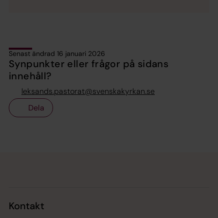
Senast ändrad 16 januari 2026
Synpunkter eller frågor på sidans
innehåll?
leksands.pastorat@svenskakyrkan.se
Dela
Tillbaka till toppen
Tillbaka till innehållet
Kontakt