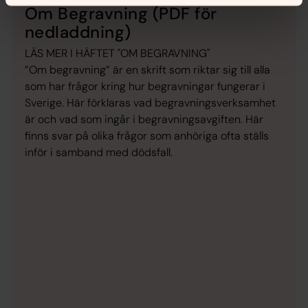
Om Begravning (PDF för
nedladdning)
LÄS MER I HÄFTET "OM BEGRAVNING"
”Om begravning” är en skrift som riktar sig till alla
som har frågor kring hur begravningar fungerar i
Sverige. Här förklaras vad begravningsverksamhet
är och vad som ingår i begravningsavgiften. Här
finns svar på olika frågor som anhöriga ofta ställs
inför i samband med dödsfall.