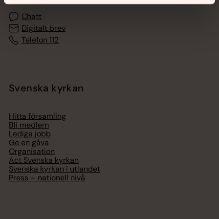
Chatt
Digitalt brev
Telefon 112
Svenska kyrkan
Hitta församling
Bli medlem
Lediga jobb
Ge en gåva
Organisation
Act Svenska kyrkan
Svenska kyrkan i utlandet
Press – nationell nivå