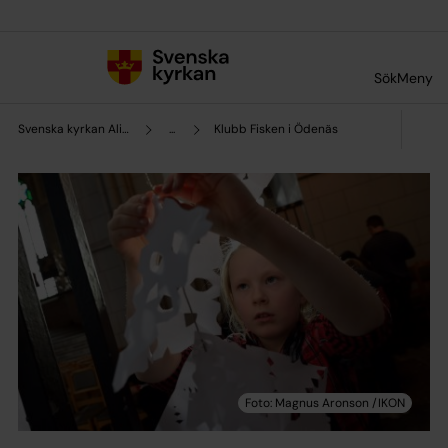
Till innehållet
Till undermeny
Sök
Meny
Svenska kyrkan Alingsås
...
Klubb Fisken i Ödenäs