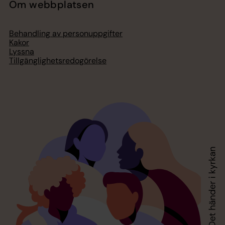
Om webbplatsen
Behandling av personuppgifter
Kakor
Lyssna
Tillgänglighetsredogörelse