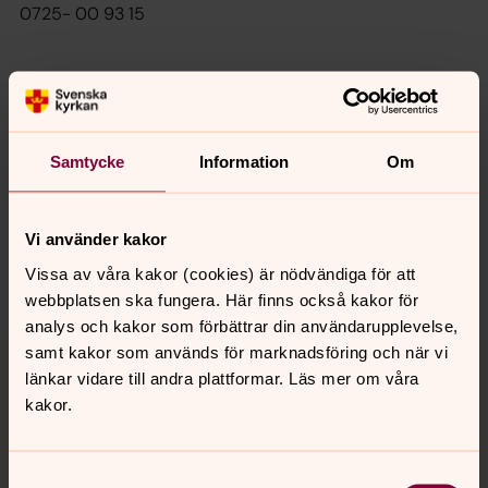
0725- 00 93 15
Senast ändrad 15 augusti 2025
Synpunkter eller frågor på sidans
Samtycke
Information
Om
innehåll?
alingsas.pastorat@svenskakyrkan.se
Dela
Vi använder kakor
Vissa av våra kakor (cookies) är nödvändiga för att
webbplatsen ska fungera. Här finns också kakor för
analys och kakor som förbättrar din användarupplevelse,
Tillbaka till toppen
Tillbaka till innehållet
samt kakor som används för marknadsföring och när vi
länkar vidare till andra plattformar. Läs mer om våra
kakor.
Kontakt
Samtyckesval