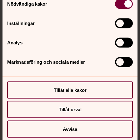
Nödvändiga kakor
Kalender
Inställningar
Hitta snabbt
Analys
Sociala kanaler
Marknadsföring och sociala medier
Tillåt alla kakor
Tillåt urval
Jourhavande präst
Akut samtals- och krisstöd. Prata eller chatta anonymt
Avvisa
med en präst på kvällar och nätter.